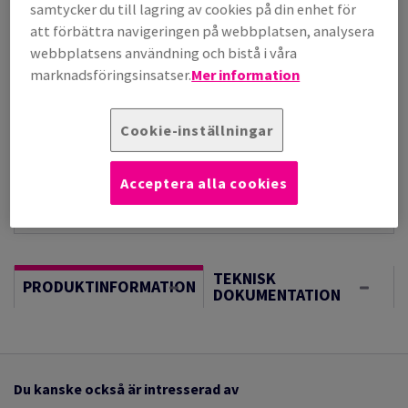
per 1 000 Sheet(s)
samtycker du till lagring av cookies på din enhet för
(118 kg )
att förbättra navigeringen på webbplatsen, analysera
I LAGER, LÄNGRE LEVERANS, FÖRVÄNTAT LEV.DATUM
webbplatsens användning och bistå i våra
17/08/2026
marknadsföringsinsatser.
Mer information
Vägledning om enheter
Sheet(s)
Cookie-inställningar
−
+
Acceptera alla cookies
TEKNISK
PRODUKTINFORMATION
DOKUMENTATION
Du kanske också är intresserad av