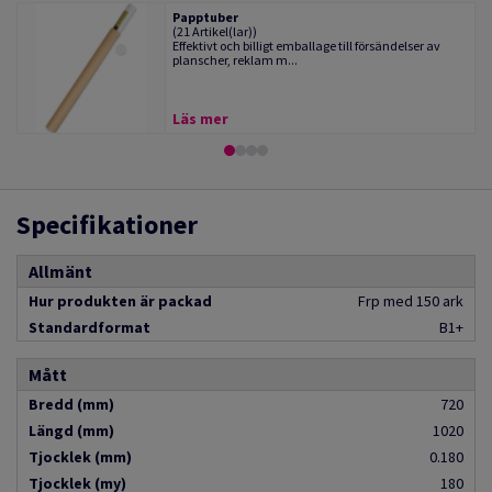
Papptuber
(21 Artikel(lar))
Effektivt och billigt emballage till försändelser av
planscher, reklam m...
Läs mer
Specifikationer
Allmänt
Hur produkten är packad
Frp med 150 ark
Standardformat
B1+
Mått
Bredd (mm)
720
Längd (mm)
1020
Tjocklek (mm)
0.180
Tjocklek (my)
180