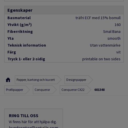
Egenskaper
Basmaterial
träfri ECF med 15% bomull
Ytvikt (g/m²)
160
Fiberriktning
Smal Bana
Yta
smooth
Teknisk information
Utan vattenmärke
Färg
vit
Tryck 1- eller 2-sidig
printable on two sides
Papper, kartong och kuvert
Designpapper
Profilpapper
Conqueror
Conqueror CX22
601348
RING TILL OSS
Vi finns här för att hjälpa dig.
kundcenter@antalis.com