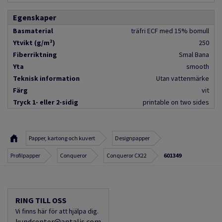
Egenskaper
Basmaterial
träfri ECF med 15% bomull
Ytvikt (g/m²)
250
Fiberriktning
Smal Bana
Yta
smooth
Teknisk information
Utan vattenmärke
Färg
vit
Tryck 1- eller 2-sidig
printable on two sides
Papper, kartong och kuvert
Designpapper
Profilpapper
Conqueror
Conqueror CX22
601349
RING TILL OSS
Vi finns här för att hjälpa dig.
kundcenter@antalis.com