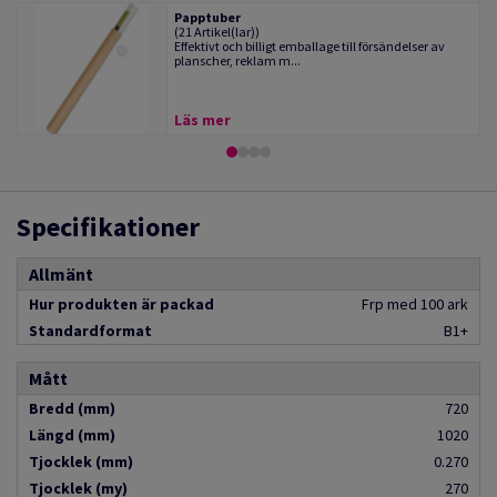
Papptuber
(21 Artikel(lar))
Effektivt och billigt emballage till försändelser av
planscher, reklam m...
Läs mer
Specifikationer
Allmänt
Hur produkten är packad
Frp med 100 ark
Standardformat
B1+
Mått
Bredd (mm)
720
Längd (mm)
1020
Tjocklek (mm)
0.270
Tjocklek (my)
270