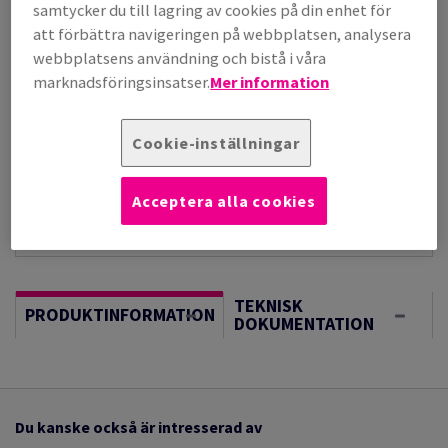
per 1 000 Sheet(s)
samtycker du till lagring av cookies på din enhet för
(184 kg )
att förbättra navigeringen på webbplatsen, analysera
I LAGER, LÄNGRE LEVERANS, FÖRVÄNTAT LEV.DATUM
webbplatsens användning och bistå i våra
17/08/2026
marknadsföringsinsatser.
Mer information
Vägledning om enheter
Sheet(s)
Cookie-inställningar
−
+
Acceptera alla cookies
TEKNISK
PRODUKTINFORMATION
DOKUMENTATION
Du kanske också är intresserad av