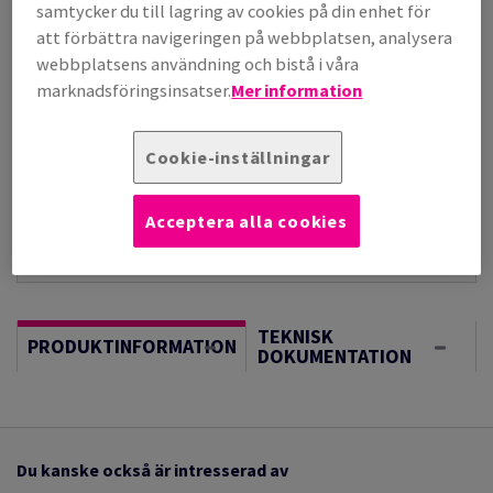
per 1 000 Sheet(s)
samtycker du till lagring av cookies på din enhet för
(235 kg )
att förbättra navigeringen på webbplatsen, analysera
I LAGER, LÄNGRE LEVERANS, FÖRVÄNTAT LEV.DATUM
webbplatsens användning och bistå i våra
17/08/2026
marknadsföringsinsatser.
Mer information
Vägledning om enheter
Sheet(s)
Cookie-inställningar
−
+
Acceptera alla cookies
TEKNISK
PRODUKTINFORMATION
DOKUMENTATION
Du kanske också är intresserad av