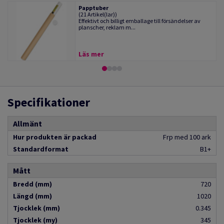
Papptuber
(21 Artikel(lar))
Effektivt och billigt emballage till försändelser av
planscher, reklam m...
Läs mer
Specifikationer
Allmänt
Hur produkten är packad
Frp med 100 ark
Standardformat
B1+
Mått
Bredd (mm)
720
Längd (mm)
1020
Tjocklek (mm)
0.345
Tjocklek (my)
345