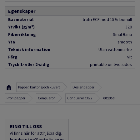
Egenskaper
Basmaterial
träfri ECF med 15% bomull
Ytvikt (g/m²)
320
Fiberriktning
Smal Bana
Yta
smooth
Teknisk information
Utan vattenmärke
Färg
vit
Tryck 1- eller 2-sidig
printable on two sides
Papper, kartong och kuvert
Designpapper
Profilpapper
Conqueror
Conqueror CX22
601353
RING TILL OSS
Vi finns här för att hjälpa dig.
kundcenter@antalis.com