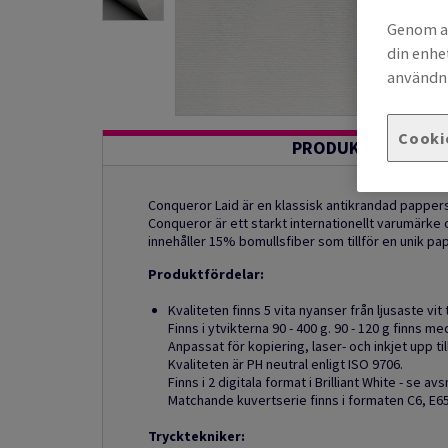
Genom at
din enhe
användni
Cooki
PRODUKTINFORMA
Conqueror Laid är en klassisk antikrandad papper
Conqueror är ett starkt internationellt varumärke 
innehåller 15% bomullsfiber som tillför en unik pap
Produktfördelar:
Kvaliteten finns 5 vita nyanser från ljusaste vit
Finns i ytvikterna 90 - 400 g. 90 - 120 g finns 
Anpassat för kopiering, laser- och inkjet upp til
Kvaliteten är PH neutral enligt ISO 9706.
Finns i 2 digitala format i Brilliant White - se avsn
Matchande kuvertserie finns i formaten C6, E65,
Trycktekniker: