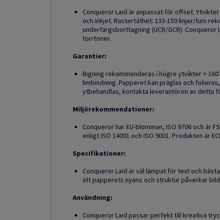
Conqueror Laid är anpassat för offset. Ytvikter
och inkjet. Rastertäthet: 133-150 linjer/tum r
underfärgsborttagning (UCR/GCR). Conqueror Lai
torrtoner.
Garantier:
Bigning rekommenderas i högre ytvikter > 160 
limbindning. Papperet kan präglas och folier
ytbehandlas, kontakta leverantören av detta fö
Miljörekommendationer:
Conqueror har EU-blomman, ISO 9706 och är FSC-
enligt ISO 14001 och ISO 9001. Produkten är EC
Specifikationer:
Conqueror Laid är väl lämpat för text och bästa 
att papperets nyans och struktur påverkar bild
Användning:
Conqueror Laid passar perfekt till kreativa tr