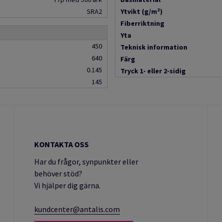
SRA2
Ytvikt (g/m²)
Fiberriktning
Yta
450
Teknisk information
640
Färg
0.145
Tryck 1- eller 2-sidig
145
KONTAKTA OSS
Har du frågor, synpunkter eller
behöver stöd?
Vi hjälper dig gärna.
kundcenter@antalis.com