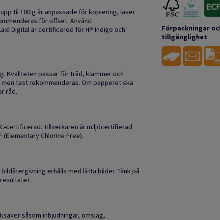
 upp til 100 g är anpassade för kopiering, laser
ekommenderas för offset. Använd
Förpackningar oc
d Digital är certificered för HP Indigo och
tillgänglighet
g. Kvaliteten passar för tråd, klammer och
as, men test rekommenderas. Om papperet ska
r råd.
certificerad. Tillverkaren är miljöcertifierad
F (Elementary Chlorine Free).
bildåtergivning erhålls med lätta bilder. Tänk på
resultatet.
ycksaker såsom inbjudningar, omslag,