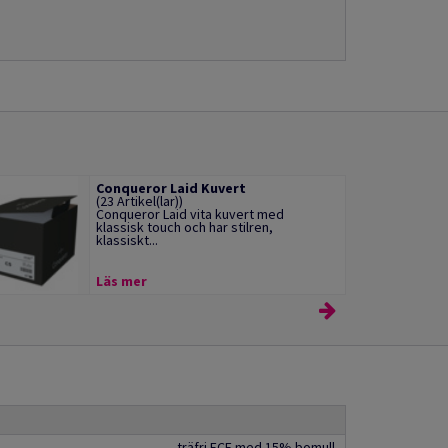
Conqueror Laid Kuvert
(23 Artikel(lar))
Conqueror Laid vita kuvert med
klassisk touch och har stilren,
klassiskt...
Läs mer
träfri ECF med 15% bomull