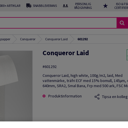
PERSONLIG
ISO & FS
 000+ ARTIKLAR
SNABB LEVERANS
RÅDGIVNING
CERTIFIE
ilpapper
Conqueror
Conqueror Laid
601292
Conqueror Laid
#601292
Conqueror Laid, high white, 100g/m2, laid, Med
vattenmärke, träfri ECF med 15% bomull, 145µm,
640mm, SRA2, Smal Bana, Frp med 500 ark, FSC Mi
Produktinformation
Tipsa en kolleg