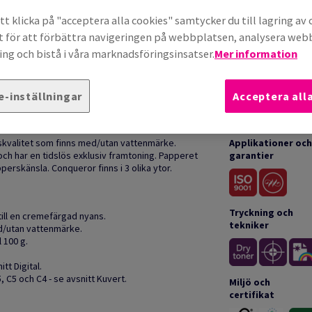
t klicka på "acceptera alla cookies" samtycker du till lagring av 
t för att förbättra navigeringen på webbplatsen, analysera we
ng och bistå i våra marknadsföringsinsatser.
Mer information
e-inställningar
Acceptera all
TION
TEKN
skvalitet som finns med/utan vattenmärke.
Applikationer och
och har en tidslös exklusiv framtoning. Papperet
garantier
perskänsla. Conqueror finns i 3 olika ytor.
Tryckning och
 till en cremefärgad nyans.
tekniker
med/utan vattenmärke.
l 100 g.
itt Digital.
 C5 och C4 - se avsnitt Kuvert.
Miljö och
certifikat