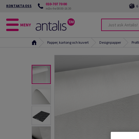
010-707 70 00
KONTAKTA OSS
6
mån-fre 08:00-16:30
MENY
Papper, kartong och kuvert
Designpapper
Prof