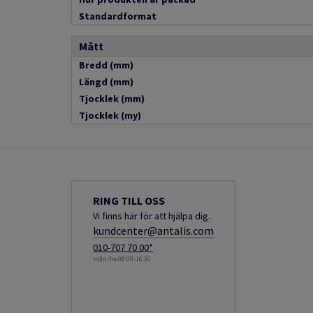
Standardformat
Mått
Bredd (mm)
Längd (mm)
Tjocklek (mm)
Tjocklek (my)
RING TILL OSS
Vi finns här för att hjälpa dig.
kundcenter@antalis.com
010-707 70 00*
mån-fre 08:00-16:30