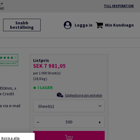
C®
TILL INSPIRATION
RAD
Snabb
Logga in
Min Kundvagn
beställning
Listpris
SEK 7 981,05
per 1 000 Sheet(s)
(28,8 kg )
I LAGER
 450mm, x
x Credit
Vägledning om enheter
a via e-mail
Sheet(s)
−
+
Avvisa alla