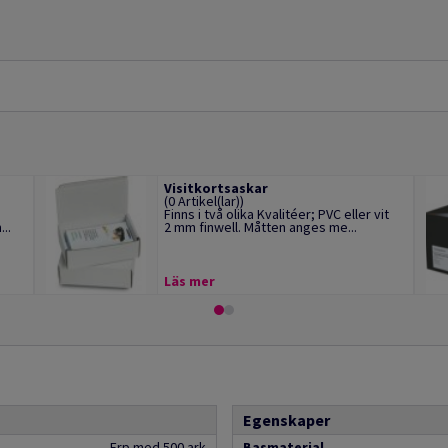
Visitkortsaskar
(0 Artikel(lar))
Finns i två olika Kvalitéer; PVC eller vit
..
2 mm finwell. Måtten anges me...
Läs mer
Egenskaper
Frp med 500 ark
Basmaterial