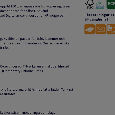
 upp til 100 g är anpassade för kopiering, laser
ekommenderas för offset. Använd
Förpackningar oc
d Digital är certificered för HP Indigo och
tillgänglighet
g. Kvaliteten passar för tråd, klammer och
as, men test rekommenderas. Om papperet ska
r råd.
certificerad. Tillverkaren är miljöcertifierad
F (Elementary Chlorine Free).
bildåtergivning erhålls med lätta bilder. Tänk på
resultatet.
ycksaker såsom inbjudningar, omslag,