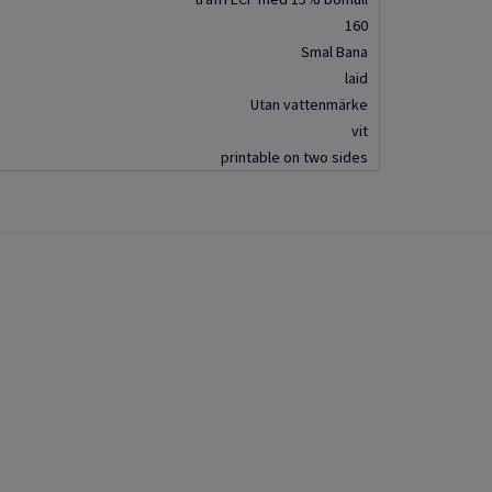
160
Smal Bana
laid
Utan vattenmärke
vit
printable on two sides