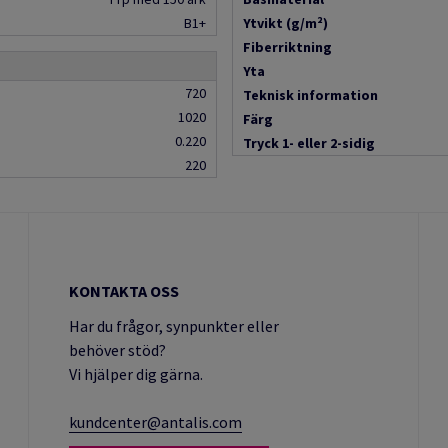
B1+
Ytvikt (g/m²)
Fiberriktning
Yta
720
Teknisk information
1020
Färg
0.220
Tryck 1- eller 2-sidig
220
KONTAKTA OSS
Har du frågor, synpunkter eller
behöver stöd?
Vi hjälper dig gärna.
kundcenter@antalis.com