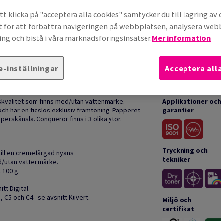
t klicka på "acceptera alla cookies" samtycker du till lagring av 
t för att förbättra navigeringen på webbplatsen, analysera we
ng och bistå i våra marknadsföringsinsatser.
Mer information
e-inställningar
Acceptera all
TION
TEKN
skvalitet som finns med/utan vattenmärke.
Applikationer och
och har en tidslös exklusiv framtoning. Papperet
garantier
perskänsla. Conqueror finns i 3 olika ytor.
Tryckning och
 till en cremefärgad nyans.
tekniker
med/utan vattenmärke.
l 100 g.
itt Digital.
 C5 och C4 - se avsnitt Kuvert.
Miljö och
certifikat