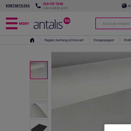
010-707 70 00
KONTAKTA OSS
6
mån-fre 08:00-16:30
MENY
Papper, kartong och kuvert
Designpapper
Prof