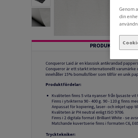
Genom at
din enhe
användni
Cooki
PRODUKTINFORMA
Conqueror Laid är en klassisk antikrandad papper
Conqueror är ett starkt internationellt varumärke 
innehåller 15% bomullsfiber som tillför en unik pap
Produktfördelar:
Kvaliteten finns 5 vita nyanser från ljusaste vit
Finns i ytvikterna 90 - 400 g. 90 - 120 g finns 
Anpassat för kopiering, laser- och inkjet upp til
Kvaliteten är PH neutral enligt ISO 9706.
Finns i 2 digitala format i Brilliant White - se avsn
Matchande kuvertserie finns i formaten C6, E65,
Trycktekniker: