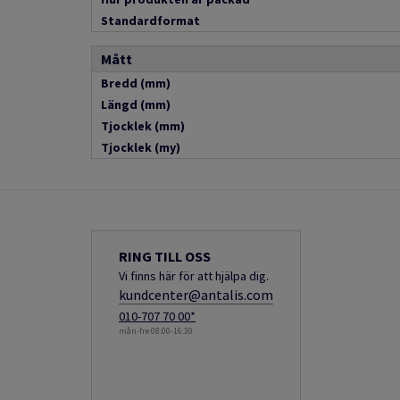
Standardformat
Mått
Bredd (mm)
Längd (mm)
Tjocklek (mm)
Tjocklek (my)
RING TILL OSS
Vi finns här för att hjälpa dig.
kundcenter@antalis.com
010-707 70 00*
mån-fre 08:00-16:30