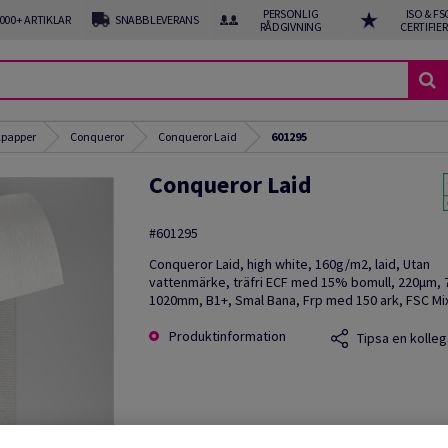
PERSONLIG
ISO & FS
 000+ ARTIKLAR
SNABB LEVERANS
RÅDGIVNING
CERTIFIE
ilpapper
Conqueror
Conqueror Laid
601295
Conqueror Laid
#601295
Conqueror Laid, high white, 160g/m2, laid, Utan
vattenmärke, träfri ECF med 15% bomull, 220µm,
1020mm, B1+, Smal Bana, Frp med 150 ark, FSC Mix
Produktinformation
Tipsa en kolleg