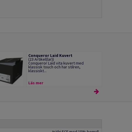
Conqueror Laid Kuvert
(23 Artikel(lar))
Conqueror Laid vita kuvert med
klassisk touch och har stilren,
klassiskt...
Läs mer
träfri ECF med 15% bomull