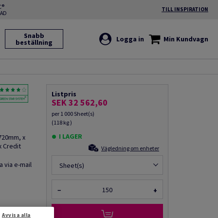
C®
TILL INSPIRATION
RAD
Snabb
Logga in
Min Kundvagn
beställning
Listpris
SEK 32 562,60
per 1 000 Sheet(s)
(118 kg )
I LAGER
 720mm, x
 Credit
Vägledning om enheter
a via e-mail
Sheet(s)
−
+
Avvisa alla