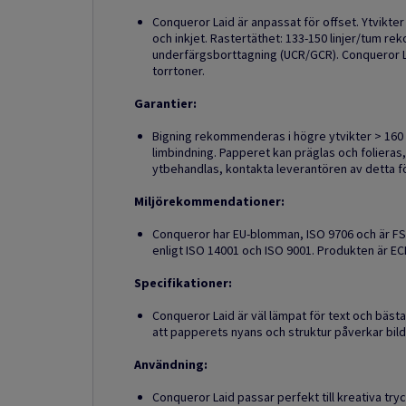
Conqueror Laid är anpassat för offset. Ytvikter
och inkjet. Rastertäthet: 133-150 linjer/tum r
underfärgsborttagning (UCR/GCR). Conqueror Lai
torrtoner.
Garantier:
Bigning rekommenderas i högre ytvikter > 160 
limbindning. Papperet kan präglas och folier
ytbehandlas, kontakta leverantören av detta fö
Miljörekommendationer:
Conqueror har EU-blomman, ISO 9706 och är FSC-
enligt ISO 14001 och ISO 9001. Produkten är EC
Specifikationer:
Conqueror Laid är väl lämpat för text och bästa 
att papperets nyans och struktur påverkar bild
Användning:
Conqueror Laid passar perfekt till kreativa tr