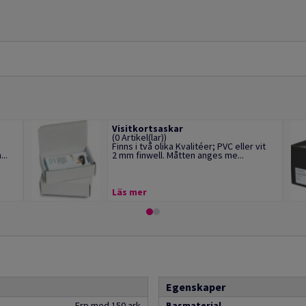
Visitkortsaskar
(0 Artikel(lar))
Finns i två olika Kvalitéer; PVC eller vit
..
2 mm finwell. Måtten anges me...
Läs mer
Egenskaper
Frp med 150 ark
Basmaterial