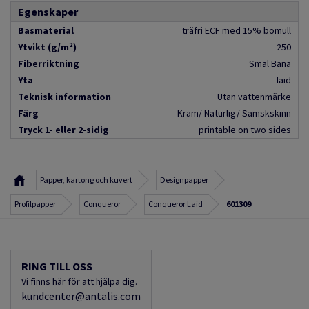
Egenskaper
Basmaterial
träfri ECF med 15% bomull
Ytvikt (g/m²)
250
Fiberriktning
Smal Bana
Yta
laid
Teknisk information
Utan vattenmärke
Färg
Kräm/ Naturlig/ Sämskskinn
Tryck 1- eller 2-sidig
printable on two sides
Papper, kartong och kuvert
Designpapper
Profilpapper
Conqueror
Conqueror Laid
601309
RING TILL OSS
Vi finns här för att hjälpa dig.
kundcenter@antalis.com