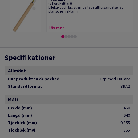
(21 Artikel(lar))
Effektivt och billigt emballage till försändelser av
planscher, reklam m...
Läs mer
Specifikationer
Allmänt
Hur produkten är packad
Frp med 100 ark
Standardformat
SRA2
Mått
Bredd (mm)
450
Längd (mm)
640
Tjocklek (mm)
0.355
Tjocklek (my)
355