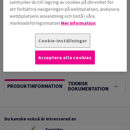
per 1 000 Sheet(s)
samtycker du till lagring av cookies på din enhet för
(72,0 kg )
att förbättra navigeringen på webbplatsen, analysera
I LAGER
webbplatsens användning och bistå i våra
Vägledning om enheter
marknadsföringsinsatser.
Mer information
Sheet(s)
Cookie-inställningar
−
+
Acceptera alla cookies
TEKNISK
PRODUKTINFORMATION
DOKUMENTATION
Du kanske också är intresserad av
Papptuber