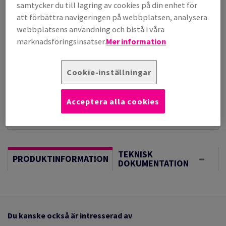
per 1 000 Sheet(s)
samtycker du till lagring av cookies på din enhet för
(118 kg )
att förbättra navigeringen på webbplatsen, analysera
I LAGER, LÄNGRE LEVERANS, FÖRVÄNTAT LEV.DATUM
webbplatsens användning och bistå i våra
17/08/2026
marknadsföringsinsatser.
Mer information
Vägledning om enheter
Sheet(s)
Cookie-inställningar
−
+
Acceptera alla cookies
TEKNISK
PRODUKTINFORMATION
DOKUMENTATION
Du kanske också är intresserad av