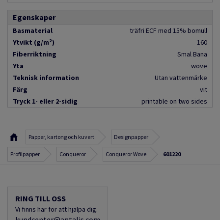
Egenskaper
Basmaterial
träfri ECF med 15% bomull
Ytvikt (g/m²)
160
Fiberriktning
Smal Bana
Yta
wove
Teknisk information
Utan vattenmärke
Färg
vit
Tryck 1- eller 2-sidig
printable on two sides
Papper, kartong och kuvert
Designpapper
Profilpapper
Conqueror
Conqueror Wove
601220
RING TILL OSS
Vi finns här för att hjälpa dig.
kundcenter@antalis.com