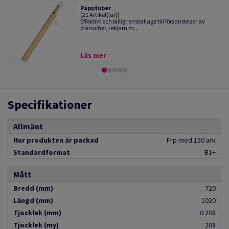
Papptuber
(21 Artikel(lar))
Effektivt och billigt emballage till försändelser av
planscher, reklam m...
Läs mer
Specifikationer
Allmänt
Hur produkten är packad
Frp med 150 ark
Standardformat
B1+
Mått
Bredd (mm)
720
Längd (mm)
1020
Tjocklek (mm)
0.208
Tjocklek (my)
208