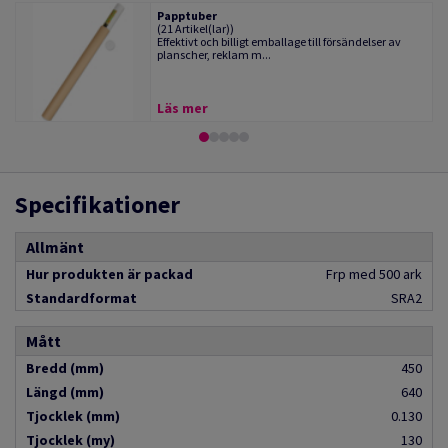
Papptuber
(21 Artikel(lar))
Effektivt och billigt emballage till försändelser av
planscher, reklam m...
Läs mer
Specifikationer
Allmänt
Hur produkten är packad
Frp med 500 ark
Standardformat
SRA2
Mått
Bredd (mm)
450
Längd (mm)
640
Tjocklek (mm)
0.130
Tjocklek (my)
130