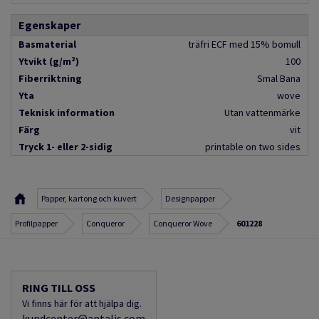
Egenskaper
Basmaterial
träfri ECF med 15% bomull
Ytvikt (g/m²)
100
Fiberriktning
Smal Bana
Yta
wove
Teknisk information
Utan vattenmärke
Färg
vit
Tryck 1- eller 2-sidig
printable on two sides
Papper, kartong och kuvert
Designpapper
Profilpapper
Conqueror
Conqueror Wove
601228
RING TILL OSS
Vi finns här för att hjälpa dig.
kundcenter@antalis.com