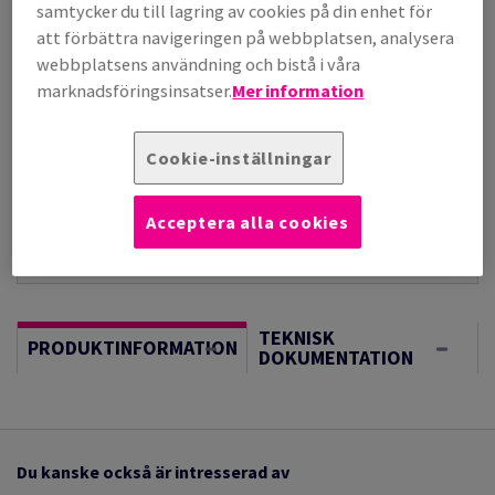
per 1 000 Sheet(s)
samtycker du till lagring av cookies på din enhet för
(28,8 kg )
att förbättra navigeringen på webbplatsen, analysera
I LAGER, LÄNGRE LEVERANS, FÖRVÄNTAT LEV.DATUM
webbplatsens användning och bistå i våra
17/08/2026
marknadsföringsinsatser.
Mer information
Vägledning om enheter
Sheet(s)
Cookie-inställningar
−
+
Acceptera alla cookies
TEKNISK
PRODUKTINFORMATION
DOKUMENTATION
Du kanske också är intresserad av