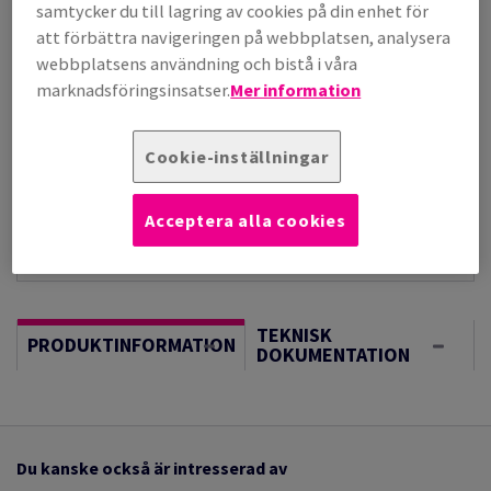
per 1 000 Sheet(s)
samtycker du till lagring av cookies på din enhet för
(220 kg )
att förbättra navigeringen på webbplatsen, analysera
I LAGER, LÄNGRE LEVERANS, FÖRVÄNTAT LEV.DATUM
webbplatsens användning och bistå i våra
18/08/2026
marknadsföringsinsatser.
Mer information
Vägledning om enheter
Sheet(s)
Cookie-inställningar
−
+
Acceptera alla cookies
TEKNISK
PRODUKTINFORMATION
DOKUMENTATION
Du kanske också är intresserad av