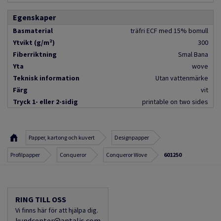
Egenskaper
Basmaterial
träfri ECF med 15% bomull
Ytvikt (g/m²)
300
Fiberriktning
Smal Bana
Yta
wove
Teknisk information
Utan vattenmärke
Färg
vit
Tryck 1- eller 2-sidig
printable on two sides
Papper, kartong och kuvert
Designpapper
Profilpapper
Conqueror
Conqueror Wove
601250
RING TILL OSS
Vi finns här för att hjälpa dig.
kundcenter@antalis.com