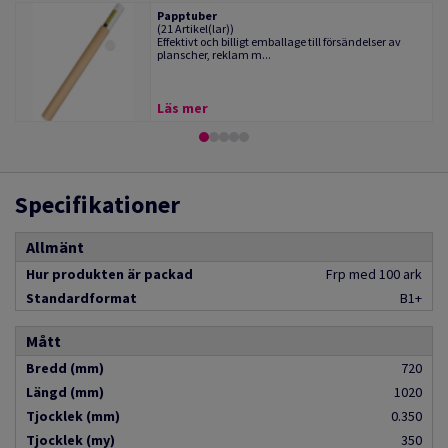
Papptuber
(21 Artikel(lar))
Effektivt och billigt emballage till försändelser av
planscher, reklam m...
Läs mer
Specifikationer
Allmänt
Hur produkten är packad
Frp med 100 ark
Standardformat
B1+
Mått
Bredd (mm)
720
Längd (mm)
1020
Tjocklek (mm)
0.350
Tjocklek (my)
350