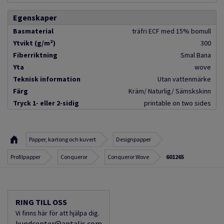
Egenskaper
Basmaterial
träfri ECF med 15% bomull
Ytvikt (g/m²)
300
Fiberriktning
Smal Bana
Yta
wove
Teknisk information
Utan vattenmärke
Färg
Kräm/ Naturlig/ Sämskskinn
Tryck 1- eller 2-sidig
printable on two sides
Papper, kartong och kuvert
Designpapper
Profilpapper
Conqueror
Conqueror Wove
601265
RING TILL OSS
Vi finns här för att hjälpa dig.
kundcenter@antalis.com