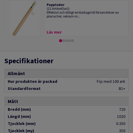
Papptuber
(21 Artikel(lar))
Effektivt och billigt emballage till försändelser av
planscher, reklam m...
Läs mer
Specifikationer
Allmänt
Hur produkten är packad
Frp med 100 ark
Standardformat
B1+
Mått
Bredd (mm)
720
Längd (mm)
1020
Tjocklek (mm)
0.350
Tjocklek (my)
350