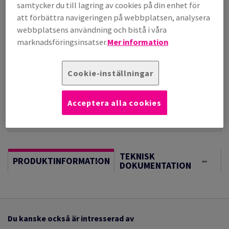
per 1 000 Sheet(s)
samtycker du till lagring av cookies på din enhet för
(220 kg )
att förbättra navigeringen på webbplatsen, analysera
I LAGER, LÄNGRE LEVERANS, FÖRVÄNTAT LEV.DATUM
webbplatsens användning och bistå i våra
18/08/2026
marknadsföringsinsatser.
Mer information
Vägledning om enheter
Sheet(s)
Cookie-inställningar
−
+
Acceptera alla cookies
TEKNISK
PRODUKTINFORMATION
DOKUMENTATION
Du kanske också är intresserad av