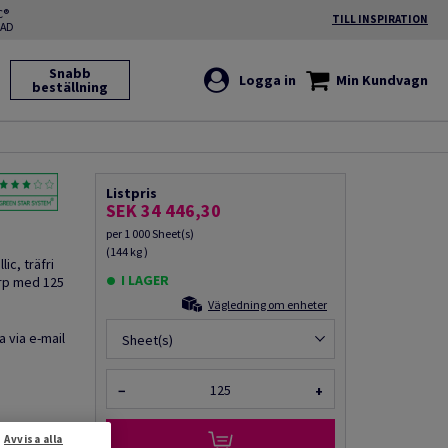
C®
TILL INSPIRATION
RAD
Snabb
Logga in
Min Kundvagn
beställning
Listpris
SEK 34 446,30
per 1 000 Sheet(s)
(144 kg )
ic, träfri
I LAGER
rp med 125
Vägledning om enheter
a via e-mail
Sheet(s)
−
+
Avvisa alla