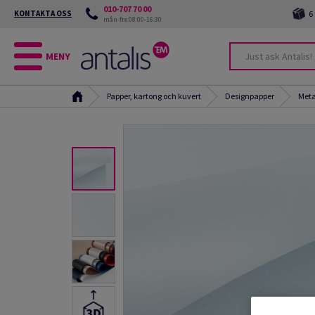
010-707 70 00
KONTAKTA OSS
6
mån-fre 08:00-16:30
MENY
Papper, kartong och kuvert
Designpapper
Meta