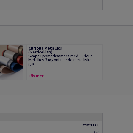
Curious Metallics
(6 Artikel(lar))
Skapa uppmärksamhet med Curious
Metallics 3 iögonfallande metalliska
glä...
Läs mer
träfri ECF
250