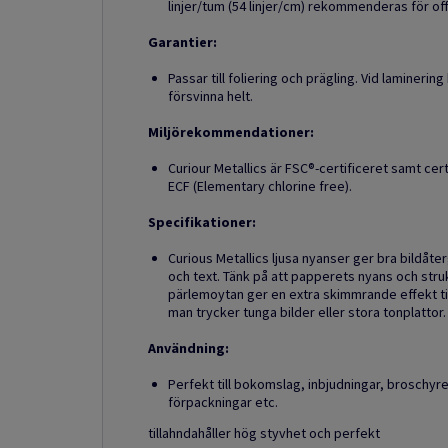
linjer/tum (54 linjer/cm) rekommenderas för o
Garantier:
Passar till foliering och prägling. Vid laminerin
försvinna helt.
Miljörekommendationer:
Curiour Metallics är FSC®-certificeret samt cer
ECF (Elementary chlorine free).
Specifikationer:
Curious Metallics ljusa nyanser ger bra bildåter
och text. Tänk på att papperets nyans och struk
pärlemoytan ger en extra skimmrande effekt til
man trycker tunga bilder eller stora tonplattor.
Användning:
Perfekt till bokomslag, inbjudningar, broschyre
förpackningar etc.
tillahndahåller hög styvhet och perfekt