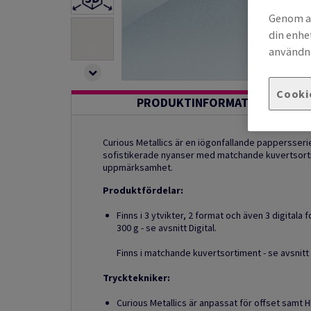
Genom at
din enhe
användni
Cooki
PRODUKTINFORMATION
Curious Metallics är en iögonfallande pappersseri
sofistikerade nyanser med matchande kuvertsortim
uppmärksamhet.
Produktfördelar:
Finns i 3 ytvikter, 2 format och även 3 digitala 
300 g - se avsnitt Digital.
Finns i matchande kuvertsortiment - se avsnitt
Trycktekniker:
Curious Metallics är anpassat för offset samt H