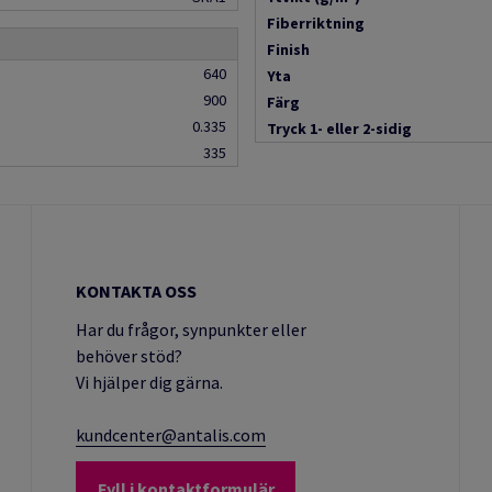
Fiberriktning
Finish
640
Yta
900
Färg
0.335
Tryck 1- eller 2-sidig
335
KONTAKTA OSS
Har du frågor, synpunkter eller
behöver stöd?
Vi hjälper dig gärna.
kundcenter@antalis.com
Fyll i kontaktformulär