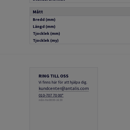
Mått
Bredd (mm)
Längd (mm)
Tjocklek (mm)
Tjocklek (my)
RING TILL OSS
Vi finns här för att hjälpa dig.
kundcenter@antalis.com
010-707 70 00*
mån-fre 08:00-16:30