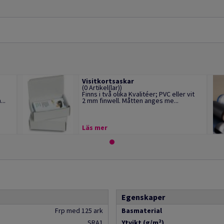
Visitkortsaskar
(0 Artikel(lar))
Finns i två olika Kvalitéer; PVC eller vit
..
2 mm finwell. Måtten anges me...
Läs mer
Egenskaper
Frp med 125 ark
Basmaterial
SRA1
Ytvikt (g/m²)