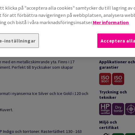
t klicka på "acceptera alla cookies" samtycker du till lagring av 
t för att förbättra navigeringen på webbplatsen, analysera we
ng och bistå i våra marknadsföringsinsatser.
Mer information
e-inställningar
Acceptera all
HUR ANVÄNDS?
e med en metallicskimrande yta. Finns i 17
Applikationer och
ent. Perfekt till trycksaker som skapar
garantier
Tryckning och
format i nyanserna Ice Silver och Ice Gold i 120 och
tekniker
 Kuvert.
Miljö och
certifikat
P Indigo och torrtoner. Rastertäthet: 130 - 163