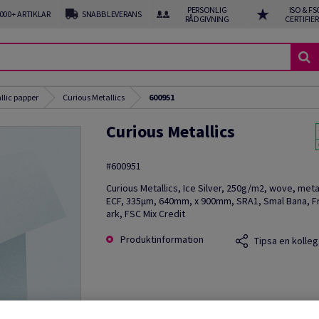
PERSONLIG
ISO & FS
 000+ ARTIKLAR
SNABB LEVERANS
RÅDGIVNING
CERTIFIE
llic papper
Curious Metallics
600951
Curious Metallics
#600951
Curious Metallics, Ice Silver, 250g/m2, wove, metall
ECF, 335µm, 640mm, x 900mm, SRA1, Smal Bana, F
ark, FSC Mix Credit
Produktinformation
Tipsa en kolleg