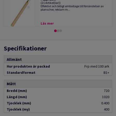
(21 Artikel(lar))
Effektivt och billigt emballage till försändelser av
planscher, reklam m...
Läs mer
Specifikationer
Allmänt
Hur produkten är packad
Frp med 100 ark
Standardformat
B1+
Mått
Bredd (mm)
720
Längd (mm)
1020
Tjocklek (mm)
0.400
Tjocklek (my)
400