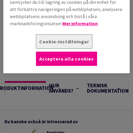
per 1 000 Sheet(s)
samtycker du till lagring av cookies på din enhet för
(220 kg )
att förbättra navigeringen på webbplatsen, analysera
I LAGER
webbplatsens användning och bistå i våra
Vägledning om enheter
marknadsföringsinsatser.
Mer information
Sheet(s)
Cookie-inställningar
−
+
Acceptera alla cookies
HUR
TEKNISK
PRODUKTINFORMATION
ANVÄNDS?
DOKUMENTATION
Du kanske också är intresserad av
Papptuber