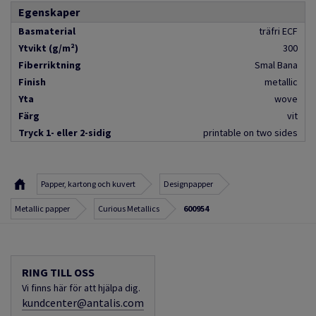
Egenskaper
Basmaterial
träfri ECF
Ytvikt (g/m²)
300
Fiberriktning
Smal Bana
Finish
metallic
Yta
wove
Färg
vit
Tryck 1- eller 2-sidig
printable on two sides
Papper, kartong och kuvert
Designpapper
Metallic papper
Curious Metallics
600954
RING TILL OSS
Vi finns här för att hjälpa dig.
kundcenter@antalis.com