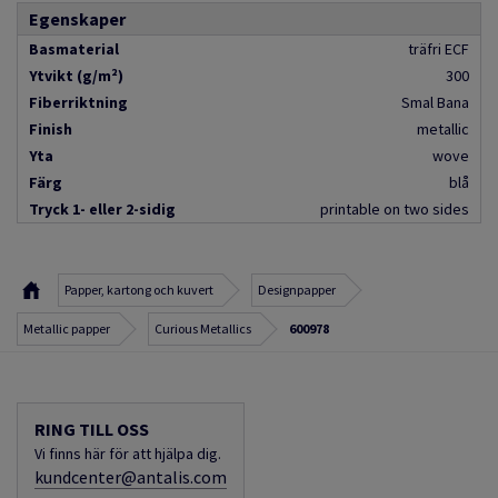
Egenskaper
Basmaterial
träfri ECF
Ytvikt (g/m²)
300
Fiberriktning
Smal Bana
Finish
metallic
Yta
wove
Färg
blå
Tryck 1- eller 2-sidig
printable on two sides
Papper, kartong och kuvert
Designpapper
Metallic papper
Curious Metallics
600978
RING TILL OSS
Vi finns här för att hjälpa dig.
kundcenter@antalis.com