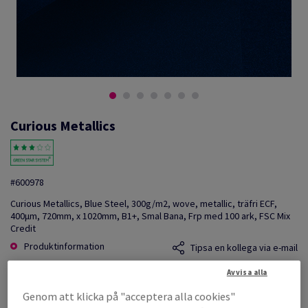
Curious Metallics
#600978
Curious Metallics, Blue Steel, 300g/m2, wove, metallic, träfri ECF,
400µm, 720mm, x 1020mm, B1+, Smal Bana, Frp med 100 ark, FSC Mix
Credit
Produktinformation
Tipsa en kollega via e-mail
Avvisa alla
Listpris
SEK 65 836,05
Genom att klicka på "acceptera alla cookies"