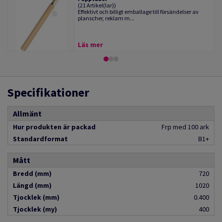
(21 Artikel(lar))
Effektivt och billigt emballage till försändelser av
planscher, reklam m...
Läs mer
Specifikationer
Allmänt
Hur produkten är packad
Frp med 100 ark
Standardformat
B1+
Mått
Bredd (mm)
720
Längd (mm)
1020
Tjocklek (mm)
0.400
Tjocklek (my)
400