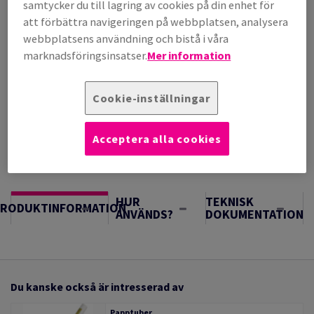
per 1 000 Sheet(s)
samtycker du till lagring av cookies på din enhet för
(220 kg )
att förbättra navigeringen på webbplatsen, analysera
UNDER PÅFYLLNAD. BERÄKNAD LEVERANS 22/12/2027
webbplatsens användning och bistå i våra
Vägledning om enheter
marknadsföringsinsatser.
Mer information
Sheet(s)
Cookie-inställningar
−
+
Acceptera alla cookies
HUR
TEKNISK
PRODUKTINFORMATION
ANVÄNDS?
DOKUMENTATION
Du kanske också är intresserad av
Papptuber