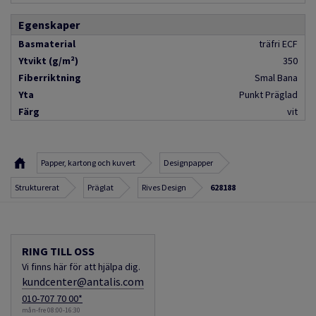
Egenskaper
Basmaterial
träfri ECF
Ytvikt (g/m²)
350
Fiberriktning
Smal Bana
Yta
Punkt Präglad
Färg
vit
Papper, kartong och kuvert
Designpapper
Strukturerat
Präglat
Rives Design
628188
RING TILL OSS
Vi finns här för att hjälpa dig.
kundcenter@antalis.com
010-707 70 00*
mån-fre 08:00-16:30