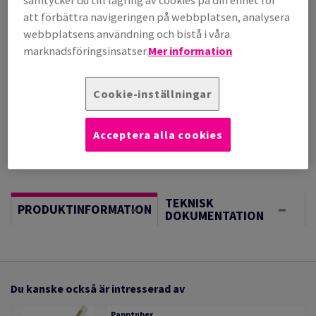
samtycker du till lagring av cookies på din enhet för
(224 kg )
att förbättra navigeringen på webbplatsen, analysera
I LAGER, LÄNGRE LEVERANS, FÖRVÄNTAT LEV.DATUM
webbplatsens användning och bistå i våra
17/08/2026
marknadsföringsinsatser.
Mer information
Vägledning om enheter
Sheet(s)
Cookie-inställningar
−
+
Acceptera alla cookies
TEKNISK
PRODUKTINFORMATION
DOKUMENTATION
Du kanske också är intresserad av
Papptuber