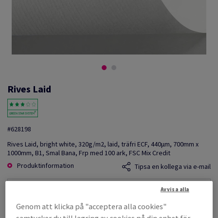
Rives Laid
#628198
Rives Laid, bright white, 320g/m2, laid, träfri ECF, 440µm, 700mm x
1000mm, B1, Smal Bana, Frp med 100 ark, FSC Mix Credit
Produktinformation
Tipsa en kollega via e-mail
Avvisa alla
Listpris
SEK 40 498,50
Genom att klicka på "acceptera alla cookies"
per 1 000 Sheet(s)