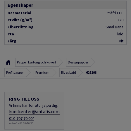
Egenskaper
Basmaterial
träfri ECF
Ytvikt (g/m²)
320
Fiberriktning
Smal Bana
Yta
laid
Färg
vit
Papper, kartong och kuvert
Designpapper
Profilpapper
Premium
Rives Laid
628198
RING TILL OSS
Vi finns här för att hjälpa dig.
kundcenter@antalis.com
010-707 70 00*
mån-fre 08:00-16:30