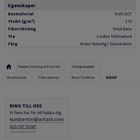
Egenskaper
Basmaterial
träfri ECF
Ytvikt (g/m²)
170
Fiberriktning
Smal Bana
Yta
2-sides feltmarked
Färg
Kräm/ Naturlig/ Sämskskinn
Papper, kartong och kuvert
Designpapper
Strukturerat
Filtmarkerat
Rives Tradition
628167
RING TILL OSS
Vi finns här för att hjälpa dig.
kundcenter@antalis.com
010-707 70 00*
mån-fre 08:00-16:30