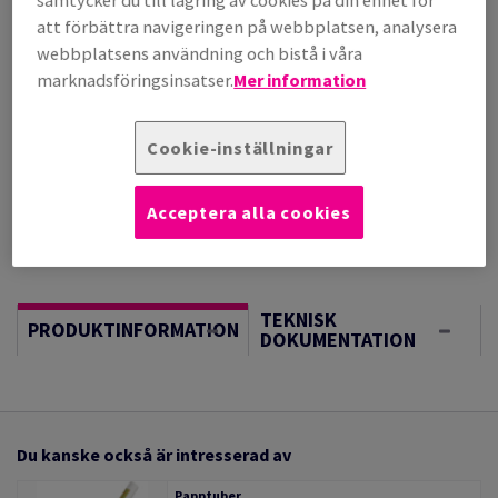
samtycker du till lagring av cookies på din enhet för
per 1 000 Sheet(s)
(119 kg )
att förbättra navigeringen på webbplatsen, analysera
webbplatsens användning och bistå i våra
UNDER PÅFYLLNAD. BERÄKNAD LEVERANS 20/08/2026
marknadsföringsinsatser.
Mer information
Vägledning om enheter
Sheet(s)
Cookie-inställningar
−
+
Acceptera alla cookies
TEKNISK
PRODUKTINFORMATION
DOKUMENTATION
Du kanske också är intresserad av
Papptuber