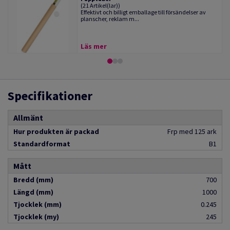
(21 Artikel(lar))
Effektivt och billigt emballage till försändelser av
planscher, reklam m...
Läs mer
Specifikationer
Allmänt
Hur produkten är packad
Frp med 125 ark
Standardformat
B1
Mått
Bredd (mm)
700
Längd (mm)
1000
Tjocklek (mm)
0.245
Tjocklek (my)
245