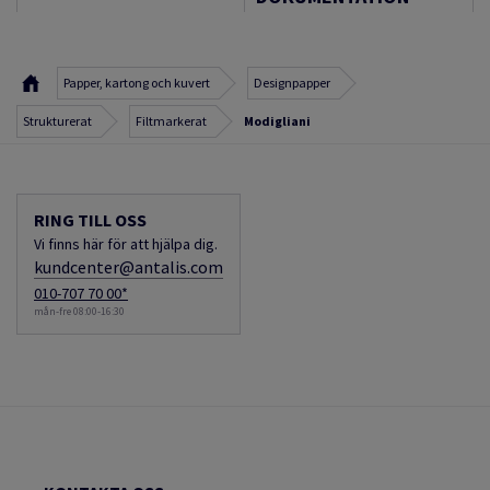
Papper, kartong och kuvert
Designpapper
Strukturerat
Filtmarkerat
Modigliani
RING TILL OSS
Vi finns här för att hjälpa dig.
kundcenter@antalis.com
010-707 70 00*
mån-fre 08:00-16:30