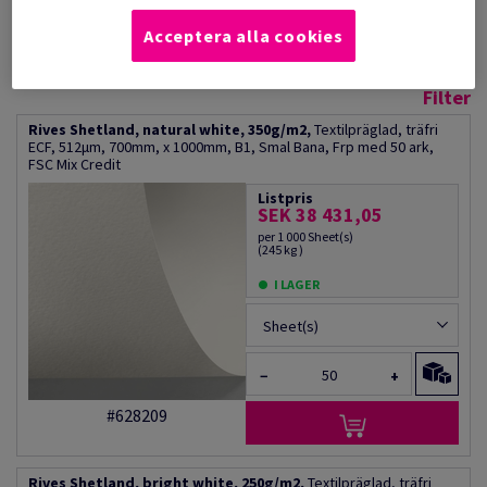
certifierade för HP Indigo och
torrtoner.
Acceptera alla cookies
Produktinformation
Tipsa en kollega via e-mail
Filter
Rives Shetland, natural white, 350g/m2,
Textilpräglad, träfri
ECF, 512µm, 700mm, x 1000mm, B1, Smal Bana, Frp med 50 ark,
FSC Mix Credit
Listpris
SEK 38 431,05
per 1 000 Sheet(s)
(245 kg )
I LAGER
Sheet(s)
−
+
#628209
Rives Shetland, bright white, 250g/m2,
Textilpräglad, träfri