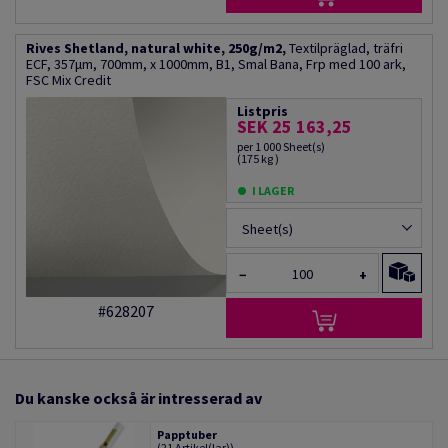
Rives Shetland, natural white, 250g/m2,
Textilpräglad, träfri
ECF, 357µm, 700mm, x 1000mm, B1, Smal Bana, Frp med 100 ark,
FSC Mix Credit
Listpris
SEK 25 163,25
per 1 000 Sheet(s)
(175 kg )
I LAGER
Sheet(s)
−
+
#628207
Du kanske också är intresserad av
Papptuber
(21 Artikel(lar))