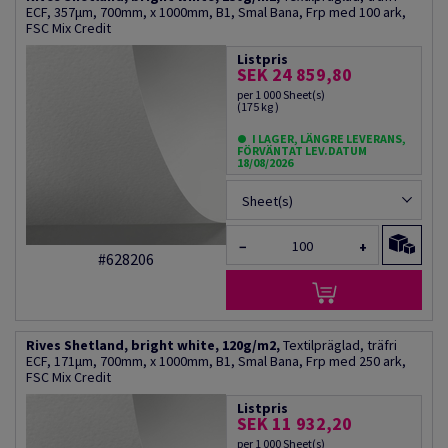
ECF, 357µm, 700mm, x 1000mm, B1, Smal Bana, Frp med 100 ark,
FSC Mix Credit
Listpris
SEK 24 859,80
per 1 000 Sheet(s)
(175 kg )
I LAGER, LÄNGRE LEVERANS,
FÖRVÄNTAT LEV.DATUM
18/08/2026
Sheet(s)
−
+
#628206
Rives Shetland, bright white, 120g/m2,
Textilpräglad, träfri
ECF, 171µm, 700mm, x 1000mm, B1, Smal Bana, Frp med 250 ark,
FSC Mix Credit
Listpris
SEK 11 932,20
per 1 000 Sheet(s)