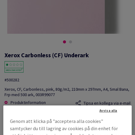
Xerox Carbonless (CF) Underark
#500282
Xerox, CF, Carbonless, pink, 80g/m2, 210mm x 297mm, A4, Smal Bana,
Frp med 500 ark, 003R99077
Produktinformation
Tipsa en kollega via e-mail
Avvisa alla
KAMPANJ: OUTLET
Genom att klicka på "acceptera alla cookies"
samtycker du till lagring av cookies på din enhet för
Listpris