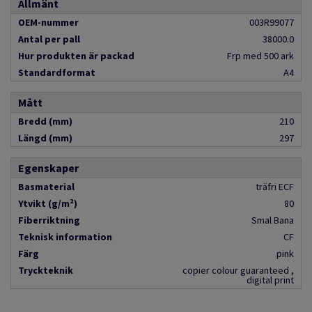
Allmänt
OEM-nummer
003R99077
Antal per pall
38000.0
Hur produkten är packad
Frp med 500 ark
Standardformat
A4
Mått
Bredd (mm)
210
Längd (mm)
297
Egenskaper
Basmaterial
träfri ECF
Ytvikt (g/m²)
80
Fiberriktning
Smal Bana
Teknisk information
CF
Färg
pink
Tryckteknik
copier colour guaranteed ,
digital print