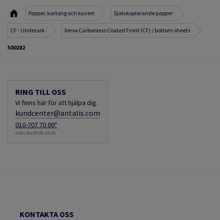
Papper, kartong och kuvert
Självkopierande papper
CF - Underark
Xerox Carbonless Coated Front (CF) / bottom sheets
500282
RING TILL OSS
Vi finns här för att hjälpa dig.
kundcenter@antalis.com
010-707 70 00*
mån-fre 08:00-16:30
KONTAKTA OSS