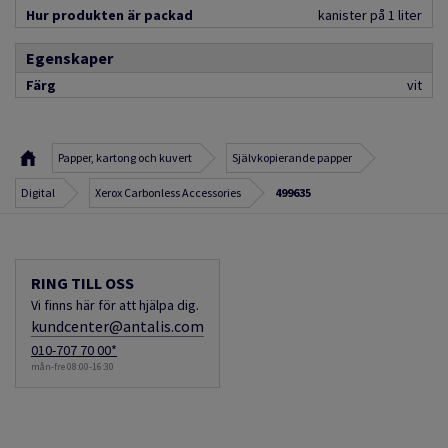
Hur produkten är packad
kanister på 1 liter
Egenskaper
Färg
vit
Papper, kartong och kuvert
Självkopierande papper
Digital
Xerox Carbonless Accessories
499635
RING TILL OSS
Vi finns här för att hjälpa dig.
kundcenter@antalis.com
010-707 70 00*
mån-fre 08:00-16:30