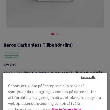
Xerox Carbonless Tillbehör (lim)
#499635
Xerox, Carbonless, FAN APART LIM OCH BRUcoli, white, kanister på 1
liter,003R91032
Avvisa alla
Produktinformation
Tipsa en kollega via e-mail
Genom att klicka på "acceptera alla cookies"
samtycker du till lagring av cookies på din enhet för
Listpris
att förbättra navigeringen på webbplatsen, analysera
SEK 1 150,80
webbplatsens användning och bistå i våra
per 1 Unit(s)
marknadsföringsinsatser.
Mer information