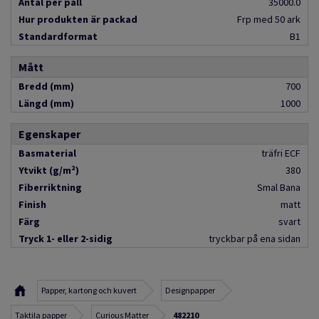
Antal per pall
35000.0
Hur produkten är packad
Frp med 50 ark
Standardformat
B1
Mått
Bredd (mm)
700
Längd (mm)
1000
Egenskaper
Basmaterial
träfri ECF
Ytvikt (g/m²)
380
Fiberriktning
Smal Bana
Finish
matt
Färg
svart
Tryck 1- eller 2-sidig
tryckbar på ena sidan
Papper, kartong och kuvert
Designpapper
Taktila papper
Curious Matter
482210