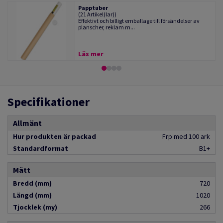
Papptuber
(21 Artikel(lar))
Effektivt och billigt emballage till försändelser av
planscher, reklam m...
Läs mer
Specifikationer
Allmänt
Hur produkten är packad
Frp med 100 ark
Standardformat
B1+
Mått
Bredd (mm)
720
Längd (mm)
1020
Tjocklek (my)
266