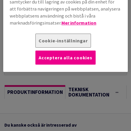
per 1 000 Sheet(s)
samtycker du till lagring av cookies på din enhet för
(235 kg )
att förbättra navigeringen på webbplatsen, analysera
I LAGER, LÄNGRE LEVERANS, FÖRVÄNTAT LEV.DATUM
webbplatsens användning och bistå i våra
17/08/2026
marknadsföringsinsatser.
Mer information
Vägledning om enheter
Sheet(s)
Cookie-inställningar
−
+
Acceptera alla cookies
TEKNISK
PRODUKTINFORMATION
DOKUMENTATION
Du kanske också är intresserad av