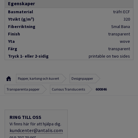
Egenskaper
Basmaterial
träfri ECF
Ytvikt (g/m²)
320
Fiberriktning
Smal Bana
Finish
transparent
Yta
wove
Färg
transparent
Tryck 1- eller 2-sidig
printable on two sides
Papper, kartong och kuvert
Designpapper
Transparenta papper
Curious Translucents
600846
RING TILL OSS
Vi finns här för att hjälpa dig.
kundcenter@antalis.com
010-707 70 00*