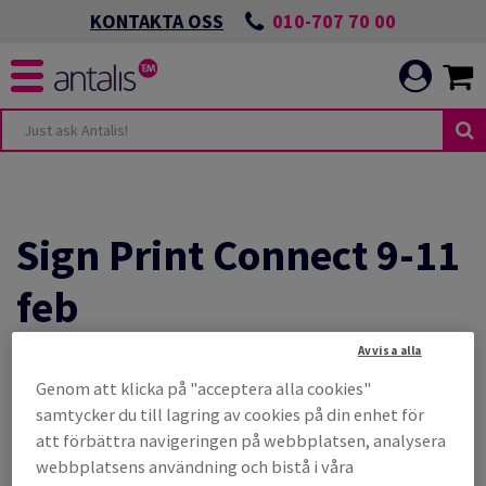
010-707 70 00
KONTAKTA OSS
UDANDE
NDEN
Sign Print Connect 9-11
NIKATION
ANDEN
feb
LBAR OMSTÄLLNING
Avvisa alla
En digital mötesplats den 9-11 februari
NIKATION
T MILJÖARBETE
Genom att klicka på "acceptera alla cookies"
samtycker du till lagring av cookies på din enhet för
2021. I vår monter kommer vi att visa
att förbättra navigeringen på webbplatsen, analysera
produktnyheter, spännande presentationer
CH UTVECKLA
webbplatsens användning och bistå i våra