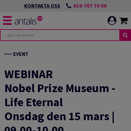
010-707 70 00
KONTAKTA OSS
UDANDE
NDEN
EVENT
NIKATION
ANDEN
WEBINAR
Nobel Prize Museum -
LBAR OMSTÄLLNING
Life Eternal
NIKATION
T MILJÖARBETE
Onsdag den 15 mars |
CH UTVECKLA
09.00-10.00