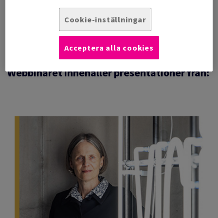
utställningen vidareutvecklades. Boken innehåller ett
trettiotal essäer av auktoriteter inom historia, filosofi,
Cookie-inställningar
biologi, fysik, kemi, ekonomi, kultur och populärkultur. Tryckt
på högkvalitativt obestruket papper, OLIN Design Regular
Nordic White, från Antalis.
Acceptera alla cookies
Webbinaret innehåller presentationer från: