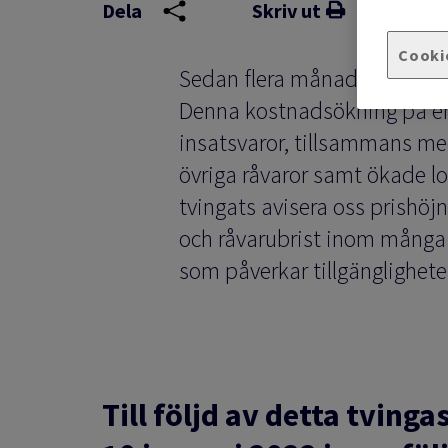
Dela
Skriv ut
Cooki
Sedan flera månader har vi h
Denna kostnadsökning på en
insatsvaror, tillsammans me
övriga råvaror samt ökade lo
tvingats avisera oss prishöjn
och råvarubrist inom många
som påverkar tillgänglighete
Till följd av detta tving