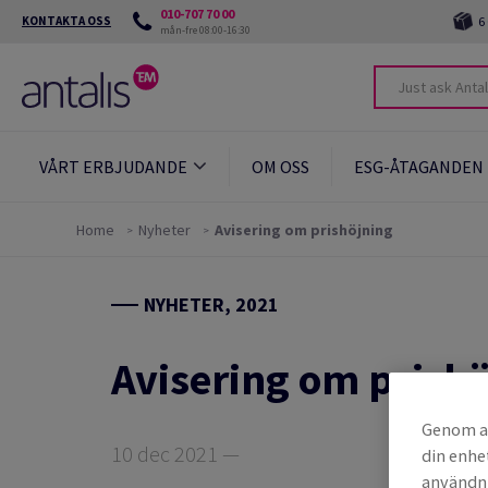
010-707 70 00
KONTAKTA OSS
6
mån-fre 08:00-16:30
VÅRT ERBJUDANDE
OM OSS
ESG-ÅTAGANDEN
Home
Nyheter
Avisering om prishöjning
NYHETER, 2021
Avisering om prish
Genom at
10 dec 2021 —
din enhe
användni