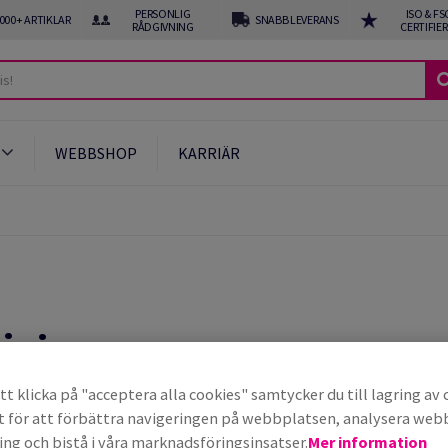
PERSONLIG
ISO & FS
 000+ ARTIKLAR
SNABB LEVERANS
RÅDGIVNING
CERTIFIE
WEBBSHOP
KARRIÄR
öjning
t klicka på "acceptera alla cookies" samtycker du till lagring av 
t för att förbättra navigeringen på webbplatsen, analysera we
ng och bistå i våra marknadsföringsinsatser.
Mer information