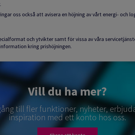
.
ingar oss också att avisera en höjning av vårt energi- och lo
ialformat och ytvikter samt för vissa av våra servicetjänster
information kring prishöjningen.
Vill du ha mer?
lgång till fler funktioner, nyheter, erbj
inspiration med ett konto hos oss.
Skapa ett konto