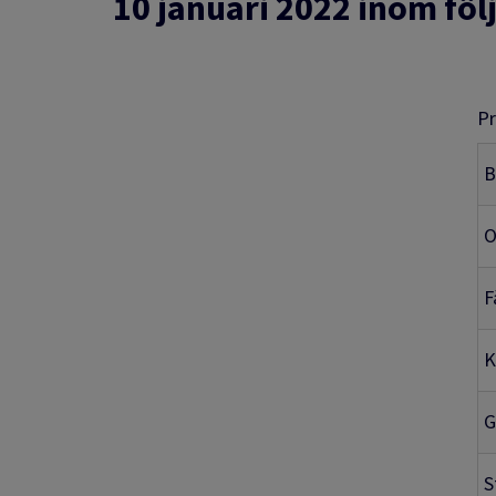
10 januari 2022 inom f
Pr
B
O
F
K
G
S