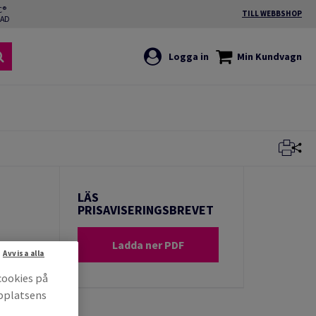
C®
TILL WEBBSHOP
RAD
Logga in
Min Kundvagn
LÄS
PRISAVISERINGSBREVET
Ladda ner PDF
Avvisa alla
cookies på
bbplatsens