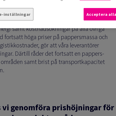
e-inställningar
Acceptera all
aft kraftigt ökade energipriser i Europa.
ergi samt kostnadsökningar på alla övriga
d fortsatt höga priser på pappersmassa och
gistikkostnader, gör att våra leverantörer
ingar. Därtill råder det fortsatt en pappers-
 områden samt brist på transportkapacitet
n.
as vi genomföra prishöjningar för