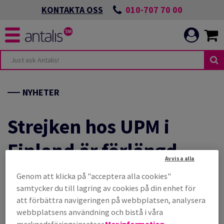
010-707 70 00
KONTAKTA OSS
UDANDE
NDEN
NYHETER
NIKATION
ANDEN
Strejken hos UPM i
Finland är förlängd
LBAR OMSTÄLLNING
Avvisa alla
Genom att klicka på "acceptera alla cookies"
NIKATION
T MILJÖARBETE
10 jan 2022 —
samtycker du till lagring av cookies på din enhet för
att förbättra navigeringen på webbplatsen, analysera
Dela
Skriv ut
CH UTVECKLA
webbplatsens användning och bistå i våra