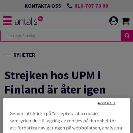
010-707 70 00
KONTAKTA OSS
UDANDE
NDEN
NYHETER
NIKATION
ANDEN
Strejken hos UPM i
Finland är åter igen
LBAR OMSTÄLLNING
förlängd och kan nu
Avvisa alla
NIKATION
T MILJÖARBETE
Genom att klicka på "acceptera alla cookies"
fortgå till den 12/3.
samtycker du till lagring av cookies på din enhet för
CH UTVECKLA
att förbättra navigeringen på webbplatsen, analysera