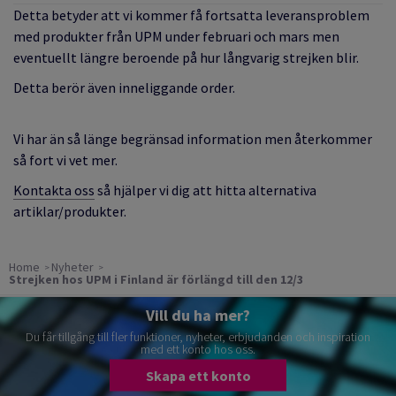
Detta betyder att vi kommer få fortsatta leveransproblem
med produkter från UPM under februari och mars men
eventuellt längre beroende på hur långvarig strejken blir.
Detta berör även inneliggande order.
Vi har än så länge begränsad information men återkommer
så fort vi vet mer.
Kontakta oss
så hjälper vi dig att hitta
alternativa
artiklar/produkter.
Home
Nyheter
Strejken hos UPM i Finland är förlängd till den 12/3
Vill du ha mer?
Du får tillgång till fler funktioner, nyheter, erbjudanden och inspiration
med ett konto hos oss.
Skapa ett konto