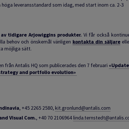
a höga leveransstandard som idag, med start inom ca. 2-3
r av tidigare Arjowiggins produkter.
Vi får också kontinue
iella behov och önskemål vänligen
kontakta din säljare
ell
ta möjliga sätt.
en från Antalis HQ som publicerades den 7 februari
«Update
strategy and portfolio evolution»
ndinavia
, +45 2265 2580,
kit.gronlund@antalis.com
and Visual Com.
, +40 70 2106964
linda.ternstedt@antalis.