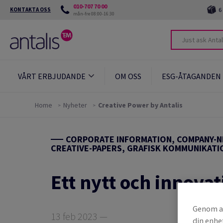
010-707 70 00
KONTAKTA OSS
6
mån-fre 08:00-16:30
VÅRT ERBJUDANDE
OM OSS
ESG-ÅTAGANDEN
Home
Nyheter
Creative Power by Antalis
CORPORATE INFORMATION, COMPANY-N
CREATIVE-PAPERS, GRAFISK KOMMUNIKATI
Ett nytt och innova
Genom at
13 feb 2023 —
din enhe