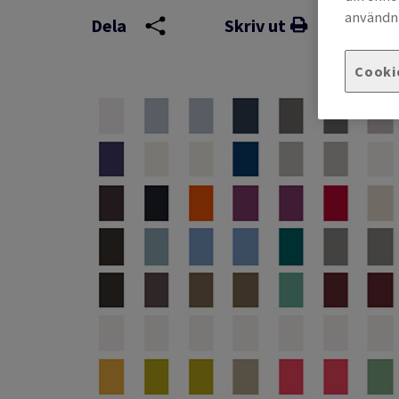
användni
Dela
Skriv ut
Cooki