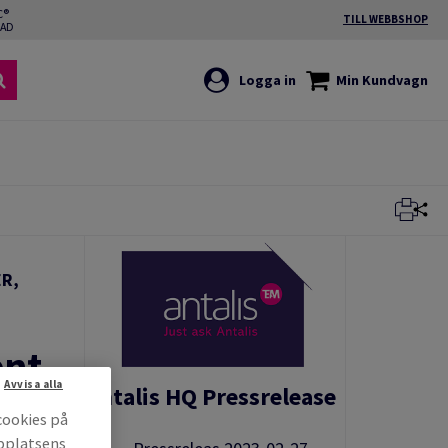
C®
TILL WEBBSHOP
RAD
Logga in
Min Kundvagn
R,
ent
Avvisa alla
Antalis HQ Pressrelease
cookies på
bbplatsens