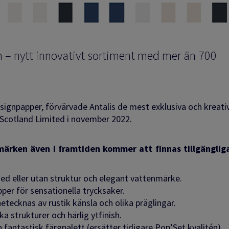
– nytt innovativt sortiment med mer än 700
esignpapper,
förvärvade Antalis de mest exklusiva och kreati
 Scotland Limited i november 2022.
märken även i framtiden kommer att finnas tillgängliga
med eller utan struktur och elegant vattenmärke.
per för sensationella trycksaker.
tecknas av rustik känsla och olika präglingar.
a strukturer och härlig ytfinish.
 fantastisk färgpalett (ersätter tidigare Pop’Set kvalitén).