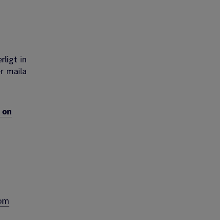
rligt in
er maila
 on
com