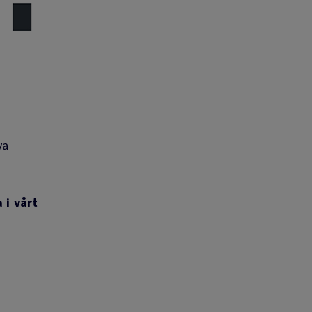
va
 i vårt