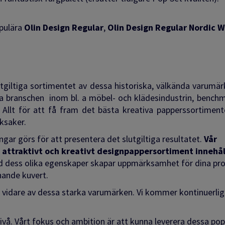
opulära
Olin Design Regular
,
Olin Design Regular Nordic W
utgiltiga sortimentet av dessa historiska, välkända varumär
va branschen inom bl. a
möbel- och klädesindustrin, benchm
 Allt för att få fram det bästa kreativa papperssortimen
ksaker.
gar görs för att presentera det slutgiltiga resultatet.
Vår
, attraktivt och kreativt designpappersortiment innehå
ed dess olika egenskaper skapar uppmärksamhet för dina pro
chande kuvert.
nen vidare av dessa starka varumärken. Vi kommer kontinuerlig
ivå. Vårt fokus och ambition är att kunna leverera dessa pop