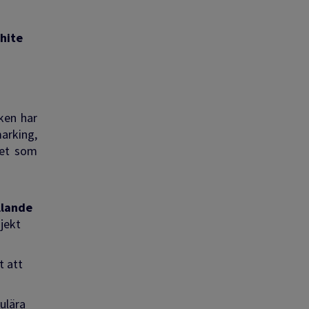
hite
ken har
arking,
tet som
llande
jekt
t att
ulära