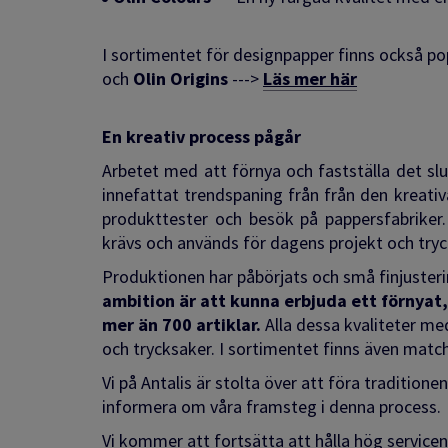
I sortimentet för designpapper finns också p
och
Olin Origins
--->
Läs mer här
En kreativ process pågår
Arbetet med att förnya och fastställa det sl
innefattat trendspaning från
från den kreati
produkttester och besök på pappersfabriker.
krävs och används för dagens projekt och tryc
Produktionen har påbörjats och små finjusterin
ambition är att kunna erbjuda ett förnyat
mer än 700 artiklar.
Alla dessa kvaliteter m
och trycksaker. I sortimentet finns även mat
Vi på Antalis är stolta över att föra traditio
informera om våra framsteg i denna process.
Vi kommer att fortsätta att hålla hög servicen