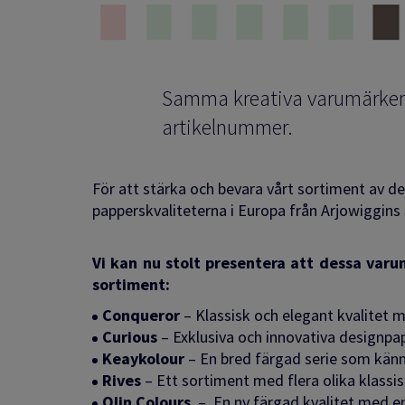
Samma kreativa varumärken 
artikelnummer.
För att stärka och bevara vårt sortiment av d
papperskvaliteterna i Europa från Arjowiggins
Vi kan nu stolt presentera att dessa varu
sortiment:
Conqueror
–
Klassisk och elegant kvalitet 
Curious
–
Exklusiva och innovativa designpap
Keaykolour
–
En bred färgad serie som känne
Rives
–
Ett sortiment med flera olika klassisk
Olin Colours
–
En ny färgad kvalitet med en