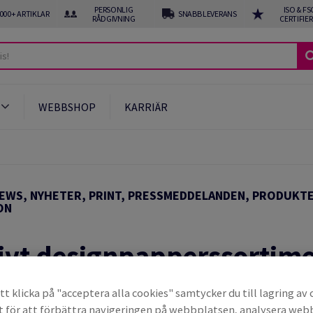
PERSONLIG
ISO & FS
 000+ ARTIKLAR
SNABB LEVERANS
RÅDGIVNING
CERTIFIE
WEBBSHOP
KARRIÄR
EWS, NYHETER, PRINT, PRESSMEDDELANDEN, PRODUKTE
ON
tivt designpapperssortim
t klicka på "acceptera alla cookies" samtycker du till lagring av 
t för att förbättra navigeringen på webbplatsen, analysera we