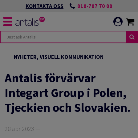
010-707 70 00
KONTAKTA OSS
UDANDE
NDEN
NYHETER, VISUELL KOMMUNIKATION
NIKATION
ANDEN
Antalis förvärvar
Integart Group i Polen,
LBAR OMSTÄLLNING
Tjeckien och Slovakien.
NIKATION
T MILJÖARBETE
28 apr 2023 —
CH UTVECKLA