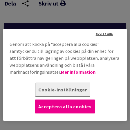
Dela
Skriv ut
LAD AV INTEGRITET
Avvisa alla
FÄRSOMRÅDEN
Genom att klicka på "acceptera alla cookies"
samtycker du till lagring av cookies på din enhet för
KAT
att förbättra navigeringen på webbplatsen, analysera
webbplatsens användning och bistå i våra
marknadsföringsinsatser.
Mer information
T
Antalis har undertecknat ett bindande avtal om att förvärva
Integart Group, vilket gör det möjligt för Antalis att utöka sin
Cookie-inställningar
närvaro på den snabbt växande marknaden för visuell
kommunikation. Avtalet är beroende av att de sedvanliga
villkoren uppfylls, inklusive godkännande av den polska
Acceptera alla cookies
konkurrensmyndigheten.