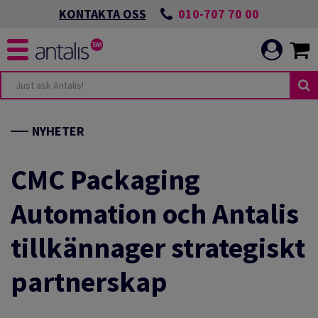
010-707 70 00
KONTAKTA OSS
UDANDE
NDEN
NYHETER
NIKATION
ANDEN
CMC Packaging
Automation och Antalis
LBAR OMSTÄLLNING
tillkännager strategiskt
NIKATION
T MILJÖARBETE
partnerskap
CH UTVECKLA