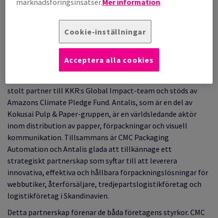
marknadsföringsinsatser.
Mer information
Boulogne-Billancourt, 9 juli 2024
Cookie-inställningar
Pressmeddelande
CMC Packaging Automation är en ledande leverantör av
Acceptera alla cookies
helautomatiserade, perfekt storleksanpassade
förpackningslösningar. CMC Packaging Automation är en
stolt partner till KKR:s Global Impact-team och stöds av
Amazons Climate Pledge Fund. Antalis, som är en del av
Kokusai Pulp & Paper-gruppen, är en världsledande aktör
inom distribution av papper, förpackningar och visuell
kommunikation. Tillsammans är CMC Packaging
Automation och Antalis glada att tillkännage ett
strategiskt partnerskap som syftar till att leverera
innovativa, effektiva och hållbara förpackningslösningar för
webbutiker, återförsäljare, tredjepartslogistikföretag och
logistikföretag i Skandinavien.
Detta partnerskap förenar de båda företagens styrkor. CMC