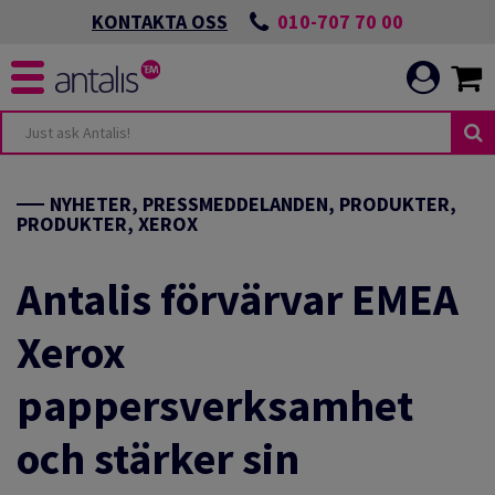
010-707 70 00
KONTAKTA OSS
UDANDE
NDEN
NYHETER, PRESSMEDDELANDEN, PRODUKTER,
PRODUKTER, XEROX
NIKATION
ANDEN
Antalis förvärvar EMEA
LBAR OMSTÄLLNING
Xerox
pappersverksamhet
NIKATION
T MILJÖARBETE
och stärker sin
CH UTVECKLA