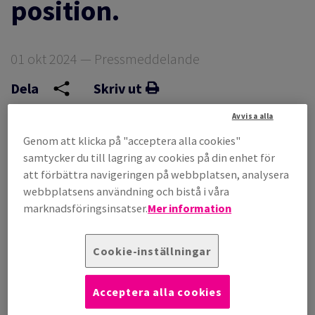
position.
LAD AV INTEGRITET
01 okt 2024 — Pressmeddelande
Dela
Skriv ut
FÄRSOMRÅDEN
Avvisa alla
KAT
Genom att klicka på "acceptera alla cookies"
samtycker du till lagring av cookies på din enhet för
att förbättra navigeringen på webbplatsen, analysera
T
webbplatsens användning och bistå i våra
marknadsföringsinsatser.
Mer information
Cookie-inställningar
Antalis fortsätter att expandera internationellt och förvärvar
nu EMEA Xerox pappersverksamhet och stärker sin position
Acceptera alla cookies
som en stor aktör inom pappersdistribution i Europa, Afrika