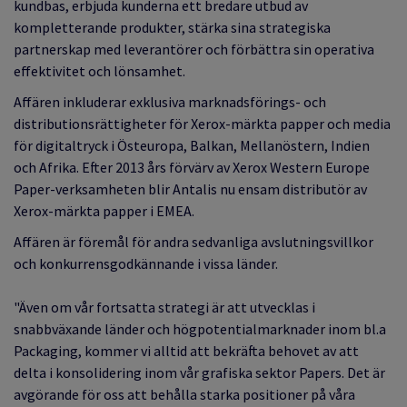
kundbas, erbjuda kunderna ett bredare utbud av
kompletterande produkter, stärka sina strategiska
partnerskap med leverantörer och förbättra sin operativa
effektivitet och lönsamhet.
Affären inkluderar exklusiva marknadsförings- och
distributionsrättigheter för Xerox-märkta papper och media
för digitaltryck i Östeuropa, Balkan, Mellanöstern, Indien
och Afrika. Efter 2013 års förvärv av Xerox Western Europe
Paper-verksamheten blir Antalis nu ensam distributör av
Xerox-märkta papper i EMEA.
Affären är föremål för andra sedvanliga avslutningsvillkor
och konkurrensgodkännande i vissa länder.
"Även om vår fortsatta
strategi
är att utvecklas i
snabbväxande länder och högpotentialmarknader inom bl.a
Packaging, kommer vi alltid att bekräfta behovet av att
delta i konsolidering inom vår grafiska sektor Papers
. Det är
avgörande för oss att behålla starka positioner på våra