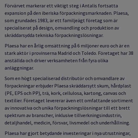
Förvärvet markerar ett viktigt steg i Antalis fortsatta
expansion på den iberiska förpackningsmarknaden. Plaesa,
som grundades 1983, är ett familjeägt företag som är
specialiserat på design, omvandling och produktion av
skräddarsydda tekniska förpackningslösningar.
Plaesa har en årlig omsättning på 6 miljoner euro och är en
stark aktör i provinserna Madrid och Toledo. Företaget har 38
anställda och driver verksamheten från fyra olika
anläggningar.
Som en högt specialiserad distributör och omvandlare av
förpackningar erbjuder Plaesa skräddarsytt skum, hårdplast
(PE, EPS och PP), trä, kork, cellulosa, kartong, canvas och
textilier. Företaget levererar även ett omfattande sortiment
av innovativa och unika förpackningslösningar till ett brett
spektrum av branscher, inklusive tillverkningsindustrin,
detaljhandel, medicin, försvar, livsmedel och underhållning.
Plaesa har gjort betydande investeringar i nya utrustningar,