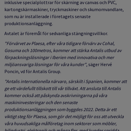
inklusive specialplottrar för skärning av canvas och PVC,
kartongskärmaskiner, tryckmaskiner och skumomvandlare,
som nu är installerade i företagets senaste
produktionsanläggning.
Avtalet är föremål för sedvanliga stängningsvillkor.
"Förvärvet av Plaesa, efter våra tidigare förvärv av Cohal,
Gosuma och 100metros, kommer att stärka Antalis utbud av
förpackningslösningar i Iberien med innovativa och mer
miljöansvariga lösningar för våra kunder"
, säger Hervé
Poncin, vd för Antalis Group.
"Antalis internationella närvaro, särskilt i Spanien, kommer att
ge ett värdefullt tillskott till vår tillväxt. Att ansluta till Antalis
kommer också att påskynda avskrivningarna på våra
maskininvesteringar och den senaste
produktionsanläggningen som byggdes 2022. Detta är ett
viktigt steg för Plaesa, som gör det möjligt för oss att utveckla
våra huvudsakliga målföretag inom sektorer som möbler,
bilindustri, elektronik och många fler, med kunder spridda