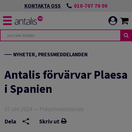
010-707 70 00
KONTAKTA OSS
UDANDE
NDEN
NYHETER, PRESSMEDDELANDEN
NIKATION
ANDEN
Antalis förvärvar Plaesa
i Spanien
LBAR OMSTÄLLNING
NIKATION
T MILJÖARBETE
07 okt 2024 — Pressmeddelande
Dela
Skriv ut
CH UTVECKLA