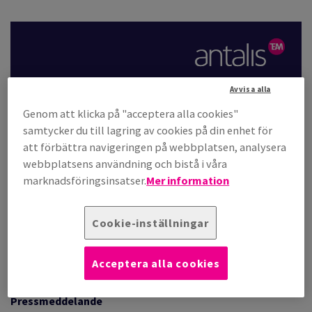
LAD AV INTEGRITET
FÄRSOMRÅDEN
Avvisa alla
Genom att klicka på "acceptera alla cookies"
samtycker du till lagring av cookies på din enhet för
KAT
att förbättra navigeringen på webbplatsen, analysera
Antalis förvärvar Plaesa, en specialist inom tekniska
webbplatsens användning och bistå i våra
förpackningar och skräddarsydda emballagelösningar i
marknadsföringsinsatser.
Mer information
T
Spanien.
Cookie-inställningar
Boulogne-Billancourt, 3 oktober 2024
Acceptera alla cookies
Pressmeddelande