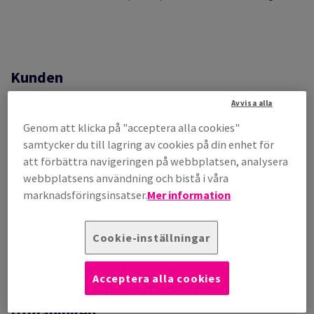
Kunden
Avvisa alla
Milesman, en ledande tillverkare och leverantör av
Genom att klicka på "acceptera alla cookies"
kompakta diodlasrar för permanent hårborttagning, har
samtycker du till lagring av cookies på din enhet för
över 20 års erfarenhet och är verksam i mer än 40 länder. De
att förbättra navigeringen på webbplatsen, analysera
tillhandahåller utrustning till slutkunder, oftast genom
webbplatsens användning och bistå i våra
uthyrning eller leasing.
marknadsföringsinsatser.
Mer information
När kontrakten löper ut måste kunderna returnera
utrustningen, och det är här problemen uppstod. På grund av
felaktig förpackning under transporten mottog företaget
Cookie-inställningar
en stor mängd skadade produkter, särskilt laserlinsdelar.
Acceptera alla cookies
Utmaningen