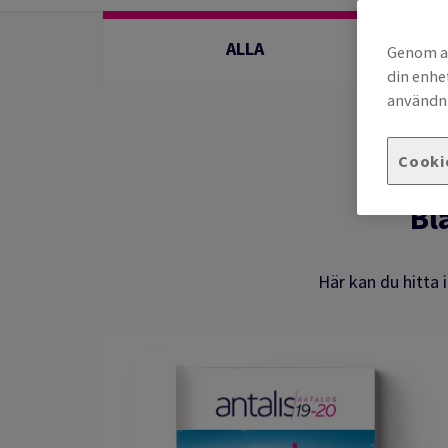
förpackningar med omtanke
ALLA
Genom at
din enhe
användni
Cooki
Bl
Här kan du hitta 