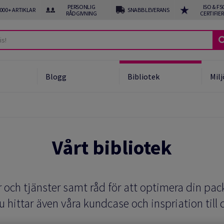
PERSONLIG
ISO & FS
 000+ ARTIKLAR
SNABB LEVERANS
RÅDGIVNING
CERTIFIE
Blogg
Bibliotek
Milj
ukter
om PPWR och EPR
Vårt bibliotek
tomatiserade lösningar
f line automatisering
 och tjänster samt råd för att optimera din pa
u hittar även våra kundcase och inspriation till