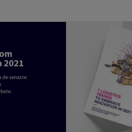
som
n 2021
a de senaste
n
rbete.