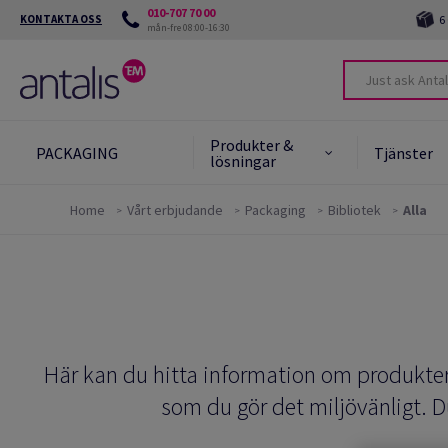
010-707 70 00
KONTAKTA OSS
6
mån-fre 08:00-16:30
Produkter &
PACKAGING
Tjänster
lösningar
Home
Vårt erbjudande
Packaging
Bibliotek
Alla
Produkter &
Protect the future
Prod
FAQ 
lösningar
Miljöverktyg
Helau
Green Star System
End o
Learn more
Green Card
Här kan du hitta information om produkter
som du gör det miljövänligt. D
FAQ om hållbarhet
Master'in: Hållbara