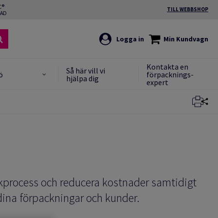
C®
TILL WEBBSHOP
RAD
Logga in
Min Kundvagn
Kontakta en
Så här vill vi
ö
förpacknings-
hjälpa dig
expert
Stäng
Stäng
ckprocess och reducera kostnader samtidigt
 dina förpackningar och kunder.