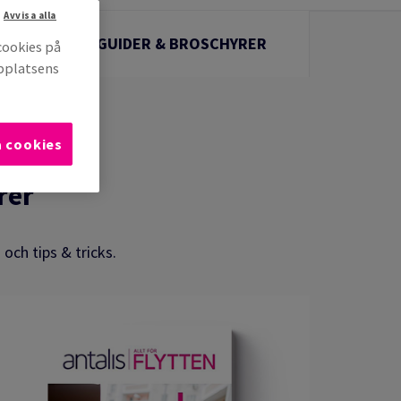
Avvisa alla
GUIDER & BROSCHYRER
cookies på
bbplatsens
a cookies
rer
och tips & tricks.