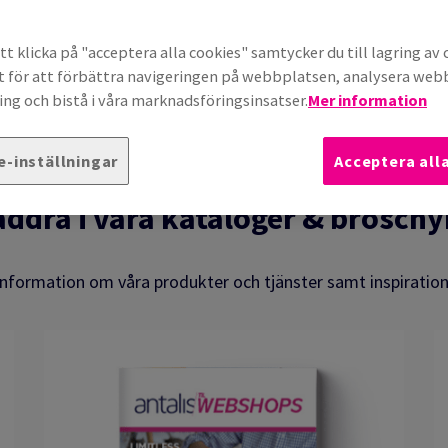
KATALOGER
KUNDCASE
t klicka på "acceptera alla cookies" samtycker du till lagring av 
t för att förbättra navigeringen på webbplatsen, analysera we
ng och bistå i våra marknadsföringsinsatser.
Mer information
e-inställningar
Acceptera all
äddra i våra kataloger & broschy
information om våra produkter och tjänster samt inspiration 