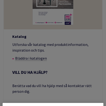
Katalog
Utforska vår katalog med produktinformation,
inspiration och tips.
Bläddra i katalogen
VILL DU HA HJÄLP?
Berätta vad du vill ha hjälp med så kontaktar rätt
person dig.