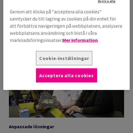
Avvisa alla
KONTAKTA OSS
Genom att klicka på "acceptera alla cookies"
samtycker du till lagring av cookies på din enhet för
att förbättra navigeringen på webbplatsen, analysera
webbplatsens användning och bistå i våra
Vår expertis: Att designa innovativa
marknadsföringsinsatser.
Mer information
förpackningslösningar
Cookie-inställningar
Acceptera alla cookies
Anpassade lösningar