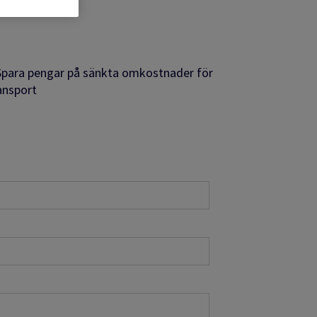
Spara pengar på sänkta omkostnader för
ansport