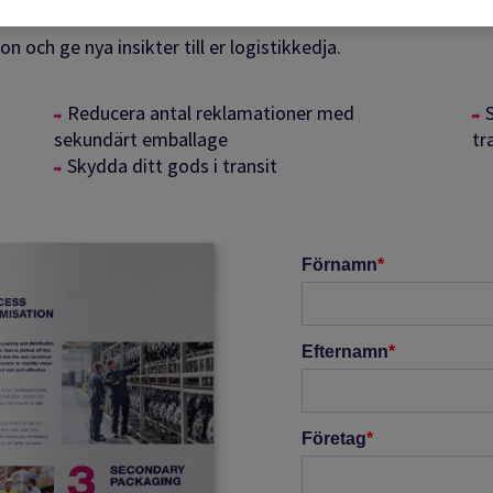
on och ge nya insikter till er logistikkedja.
Reducera antal reklamationer med
sekundärt emballage
tr
Skydda ditt gods i transit