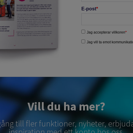
Vill du ha mer?
lgång till fler funktioner, nyheter, erbj
inspiration med ett konto hos oss.