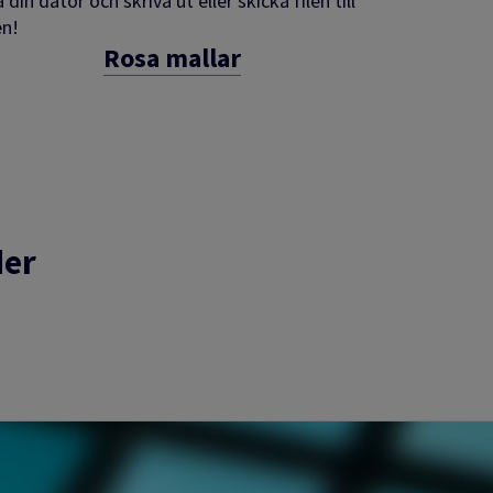
n dator och skriva ut eller skicka filen till
en!
Rosa mallar
der