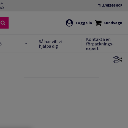
C®
TILL WEBBSHOP
RAD
Logga in
Kundvagn
Kontakta en
Så här vill vi
ö
förpacknings-
hjälpa dig
expert
Stäng
Stäng