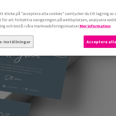
t klicka på "acceptera alla cookies" samtycker du till lagring av 
t för att förbättra navigeringen på webbplatsen, analysera we
ng och bistå i våra marknadsföringsinsatser.
Mer information
e-inställningar
Acceptera all