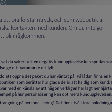
a ett bra första intryck, och som webbutik är
siska kontakten med kunden. Om du inte gör
att bli ihågkommen.
et du säkert att en negativ kundupplevelse kan spridas som 
se ge ditt varumärke ett lyft.
redo att öppna det paket du har väntat på. På lådan finns en
utiken som berättar hur glada de är att ha dig som kund. Ka
 kvar med en känsla av att någon verkligen har lagt ner hjärt
 exempel på hur personalisering kan optimera kundupplevelsen
rängning på personalisering? Det finns två stora anledningar 