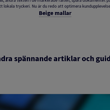
l, ändra texten i de markerade fälten, spara dokumentet på di
tt lokala tryckeri. Nu är du redo att optimera kundupplevels
Beige mallar
dra spännande artiklar och gui