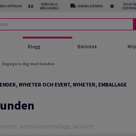
PERSONLIG
ISO & FS
 000+ ARTIKLAR
SNABB LEVERANS
RÅDGIVNING
CERTIFIE
Blogg
Bibliotek
Milj
Engagera dig med kunden
ukter
om PPWR och EPR
ENDER, NYHETER OCH EVENT, NYHETER, EMBALLAGE
tomatiserade lösningar
f line automatisering
kunden
mmerce, webshop emballage, tackkort