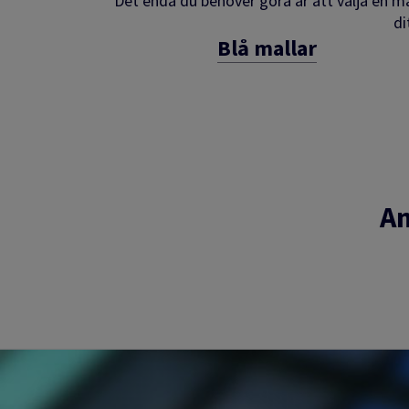
Det enda du behöver göra är att välja en mal
di
Blå mallar
An