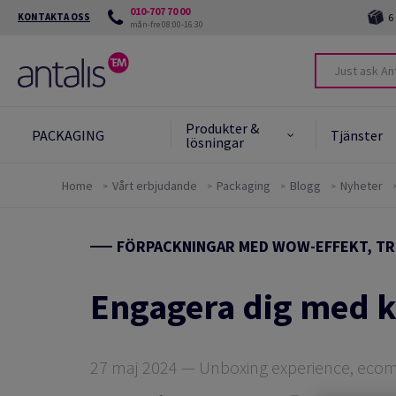
010-707 70 00
KONTAKTA OSS
6
mån-fre 08:00-16:30
Produkter &
PACKAGING
Tjänster
lösningar
Home
Vårt erbjudande
Packaging
Blogg
Nyheter
Produkter &
Protect the future
Prod
FAQ 
lösningar
FÖRPACKNINGAR MED WOW-EFFEKT, TR
Miljöverktyg
Helau
Green Star System
End o
Engagera dig med 
Learn more
Green Card
FAQ om hållbarhet
27 maj 2024 — Unboxing experience, eco
Master'in: Hållbara