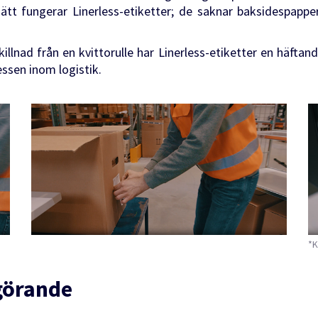
ätt fungerar Linerless-etiketter; de saknar baksidespapper
l skillnad från en kvittorulle har Linerless-etiketter en häft
essen inom logistik.
*K
görande