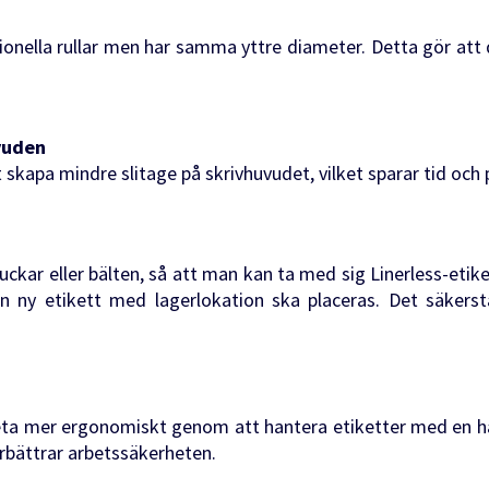
ditionella rullar men har samma yttre diameter. Detta gör at
vuden
t skapa mindre slitage på skrivhuvudet, vilket sparar tid oc
ckar eller bälten, så att man kan ta med sig Linerless-etike
 en ny etikett med lagerlokation ska placeras. Det säkerstä
eta mer ergonomiskt genom att hantera etiketter med en ha
örbättrar arbetssäkerheten.