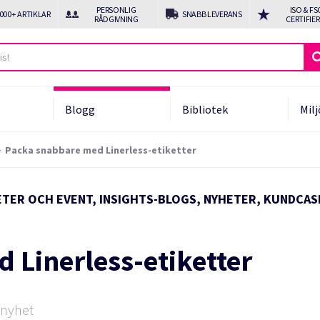
PERSONLIG
ISO & FS
 000+ ARTIKLAR
SNABB LEVERANS
RÅDGIVNING
CERTIFIE
Blogg
Bibliotek
Milj
Packa snabbare med Linerless-etiketter
ukter
om PPWR och EPR
ETER OCH EVENT, INSIGHTS-BLOGS, NYHETER, KUNDCAS
tomatiserade lösningar
f line automatisering
 Linerless-etiketter
 nyhet