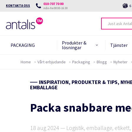
010-707 70 00
KONTAKTA OSS
6
mån-fre 08:00-16:30
Produkter &
PACKAGING
Tjänster
lösningar
Home
Vårt erbjudande
Packaging
Blogg
Nyheter
Produkter &
Protect the future
Prod
FAQ 
lösningar
INSPIRATION, PRODUKTER & TIPS, NYH
Miljöverktyg
Helau
EMBALLAGE
Green Star System
End o
Learn more
Packa snabbare med
Green Card
FAQ om hållbarhet
18 aug 2024 — Logistik, emballage, etikett,
Master'in: Hållbara