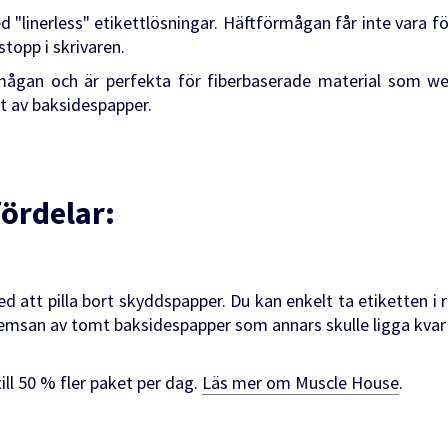
"linerless" etikettlösningar. Häftförmågan får inte vara för
 stopp i skrivaren.
mågan och är perfekta för fiberbaserade material som wel
et av baksidespapper.
fördelar:
d att pilla bort skyddspapper. Du kan enkelt ta etiketten i r
remsan av tomt baksidespapper som annars skulle ligga kv
ll 50 % fler paket per dag.
Läs mer om Muscle House
.