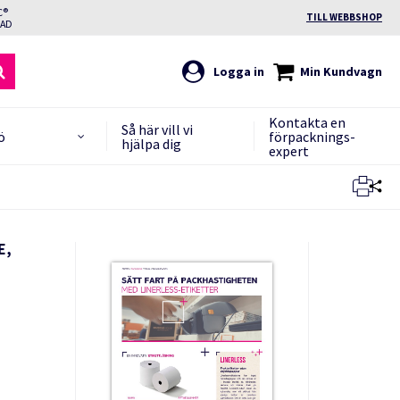
C®
TILL WEBBSHOP
RAD
Logga in
Min Kundvagn
Kontakta en
Så här vill vi
ö
förpacknings-
hjälpa dig
expert
Stäng
Stäng
E,