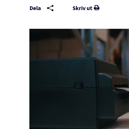
förpackningar med omtanke
Dela
Skriv ut