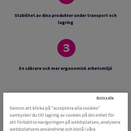
Stabilitet av dina produkter under transport och
lagring
En säkrare och mer ergonomisk arbetsmiljö
Avvisa alla
Genom att klicka på "acceptera alla cookies"
samtycker du till lagring av cookies på din enhet för
att förbättra navigeringen på webbplatsen, analysera
Högre hastighet och mindre svinn i
webbplatsens användning och bistå i våra