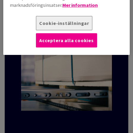
packningsprocessen
marknadsföringsinsatser.
Mer information
Cookie-inställningar
Acceptera alla cookies