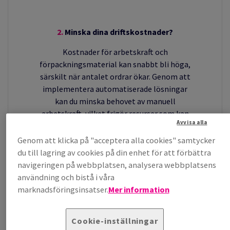
2.
Minska dina driftskostnader
?
Kostnader för arbetskraft och
förpackningsmaterial kan snabbt bli höga,
särskilt när antalet ordrar ökar. Genom att
implementera automatiserade lösningar
kan du minska behovet av manuell
arbetskraft, vilket frigör resurser som kan
Avvisa alla
användas till att förbättra andra delar av din
verksamhet. Samtidigt optimeras
Genom att klicka på "acceptera alla cookies" samtycker
användningen av förpackningsmaterial,
du till lagring av cookies på din enhet för att förbättra
vilket minskar spill och sänker både direkta
navigeringen på webbplatsen, analysera webbplatsens
och indirekta kostnader.
användning och bistå i våra
marknadsföringsinsatser.
Mer information
Cookie-inställningar