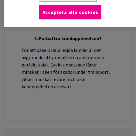
Acceptera alla cookies
3.
Förbättra kundupplevelsen?
För att säkerställa nöjda kunder är det
avgörande att produkterna ankommer i
perfekt skick. Exakt anpassade lådor
minskar risken för skador under transport,
vilket minskar returer och ökar
kundnöjdheten avsevärt.