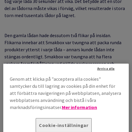
tog varje låda 30 sekunder att vika. Det betydde att en stor
del av lådorna måste vikas i förväg, vilket resulterade i stora
torn med tusentals lådor på lagret.
Den gamla lådan hade dessutom två flikar på insidan.
Flikarna innebar att Smakbox var tvungna att packa runda
produkter ytterst i varje låda – annars kunde lådan inte
stängas ordentligt. Smakbox var tvungna att ha flera
veckors framförhållning vad gällde packprocessen och
Avvisa alla
vikningen, vilket gjorde det svårt att ändra i lådornas
sortiment.
Genom att klicka på "acceptera alla cookies"
samtycker du till lagring av cookies på din enhet för
att förbättra navigeringen på webbplatsen, analysera
webbplatsens användning och bistå i våra
marknadsföringsinsatser.
Mer information
Cookie-inställningar