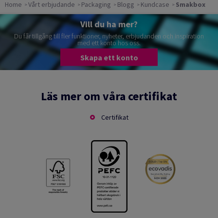
Home
Vårt erbjudande
Packaging
Blogg
Kundcase
Smakbox
Vill du ha mer?
Du får tillgång till fler funktioner, nyheter, erbjudanden och inspiration
med ett konto hos oss.
Skapa ett konto
Läs mer om våra certifikat
Certifikat