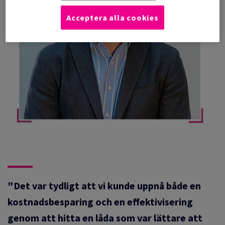
Acceptera alla cookies
"Det var tydligt att vi kunde uppnå både en
kostnadsbesparing och en effektivisering
genom att hitta en låda som var lättare att