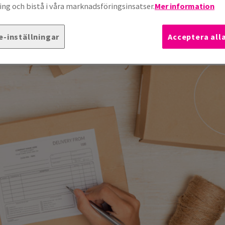
ng och bistå i våra marknadsföringsinsatser.
Mer information
e, försändelser
e-inställningar
Acceptera all