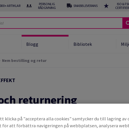
PERSONLIG
ISO & FS
 000+ ARTIKLAR
SNABB LEVERANS
RÅDGIVNING
CERTIFIE
Blogg
Bibliotek
Milj
Nem bestilling og retur
ukter
om PPWR och EPR
EFFEKT
tomatiserade lösningar
f line automatisering
och returnering
t klicka på "acceptera alla cookies" samtycker du till lagring av 
t för att förbättra navigeringen på webbplatsen, analysera we