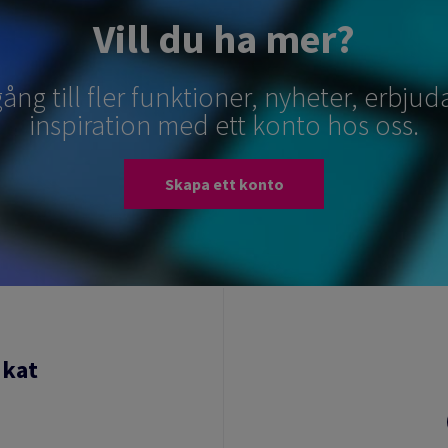
Vill du ha mer?
lgång till fler funktioner, nyheter, erbj
inspiration med ett konto hos oss.
Skapa ett konto
ikat